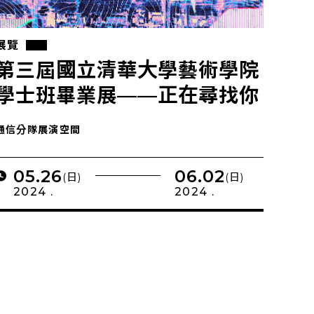
展覽
第三屆國立清華大學藝術學院
學士班畢業展——正在尋找你
的位置…
通信分隊展演空間
05.26
06.02
(日)
(日)
2024 .
2024 .