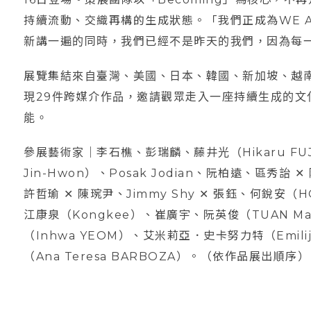
持續流動、交織再構的生成狀態。「我們正成為WE Ar
新講一遍的同時，我們已經不是昨天的我們，因為每
展覽集結來自臺灣、美國、日本、韓國、新加坡、越
現29件跨媒介作品，邀請觀眾走入一座持續生成的文
能。
參展藝術家｜李石樵、彭瑞麟、藤井光（Hikaru F
Jin-Hwon）、Posak Jodian、阮柏遠、區
許哲瑜 ✕ 陳琬尹、Jimmy Shy ✕ 張鈺、何銳安（HO
江康泉（Kongkee）、崔廣宇、阮英俊（TUAN M
（Inhwa YEOM）、艾米莉亞．史卡努力特（Emili
（Ana Teresa BARBOZA）。（依作品展出順序）