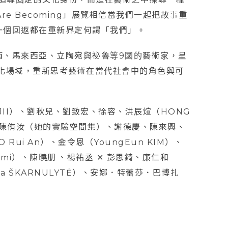
e Becoming」展覽相信當我們一起把故事重
一個回返都在重新界定何謂「我們」。
南、馬來西亞、立陶宛與祕魯等9國的藝術家，呈
化場域，重新思考藝術在當代社會中的角色與可
UJII）、劉秋兒、劉致宏、徐容、洪辰煊（HONG
秀詒 ✕ 陳侑汝（她的實驗空間集）、謝德慶、陳來興、
 Rui An）、金令恩（YoungEun KIM）、
ami）、陳曉朋 、楊祐丞 ✕ 彭思錡、廉仁和
ja ŠKARNULYTĖ）、安娜．特蕾莎．巴博扎