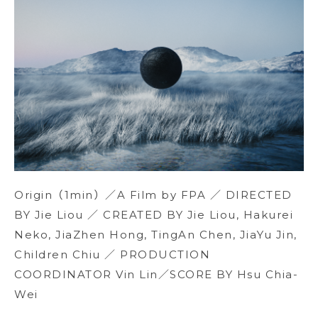
Origin（1min）／A Film by FPA ／ DIRECTED
BY Jie Liou ／ CREATED BY Jie Liou, Hakurei
Neko, JiaZhen Hong, TingAn Chen, JiaYu Jin,
Children Chiu ／ PRODUCTION
COORDINATOR Vin Lin／SCORE BY Hsu Chia-
Wei