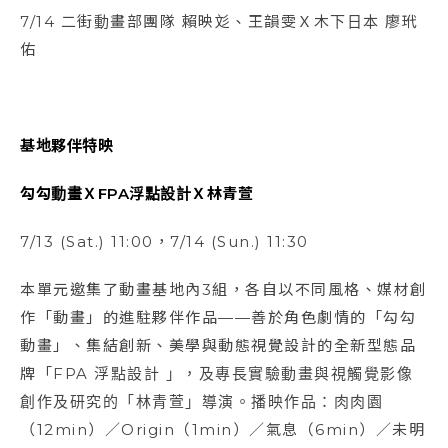
7/14 二街動畫部團隊 賴映彣、王韻雯Ｘ木下日本 廖玳
佑
基地夥伴特映
勾勾動畫ＸFPA浮點設計Ｘ林青萱
7/13 (Sat.) 11:00，7/14 (Sun.) 11:30
本單元邀集了動畫基地內3組，各自以不同風格、媒材創
作「動畫」的進駐夥伴作品——善於角色劇情的「勾勾
動畫」、集結創新、美學與動態視覺設計的全新型態品
牌「FPA 浮點設計 」，及專長實驗動畫與視觸覺影像
創作及研究的「林青萱」導演。播映作品：肉肉園
（12min）／Origin（1min）／氣息（6min）／未明