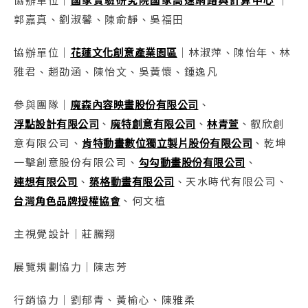
協辦單位｜
國家實驗研究院國家高速網路與計算中心
｜
郭嘉真、劉淑馨、陳俞靜、吳福田
協辦單位｜
花蓮文化創意產業園區
｜林淑萍、陳怡年、林
雅君、趙劭涵、陳怡文、吳黃懷、鍾逸凡
參與團隊｜
魔森內容映畫股份有限公司
、
浮點設計有限公司
、
魔特創意有限公司
、
林青萱
、叡欣創
意有限公司、
肯特動畫數位獨立製片股份有限公司
、乾坤
一擊創意股份有限公司、
勾勾動畫股份有限公司
、
連想有限公司
、
築格動畫有限公司
、天水時代有限公司、
台
灣角色品牌授權協會
、何文植
主視覺設計｜莊騰翔
展覽規劃協力｜陳志芳
行銷協力｜劉郁青、黃榆心、陳雅柔