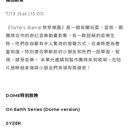
7/13 (Sat.)15:00
《YaYa's Band 芽芽樂團》是一個有關玩耍、冒險、跟
團隊合作的奇幻音樂動畫影集，有⼀群超萌的音樂⽣
物，他們各⾃都有令⼈驚奇的發聲⽅式、合奏時更為豐
富和諧。特別適合學齡前的小朋友和他們一起學習、發
現、感受音樂。 本單元邀請到製作團隊來到現場，在短
片放映結束後與小朋友們來場有獎徵答！
DOME特別放映
On Earth Series (Dome version)
SYZER