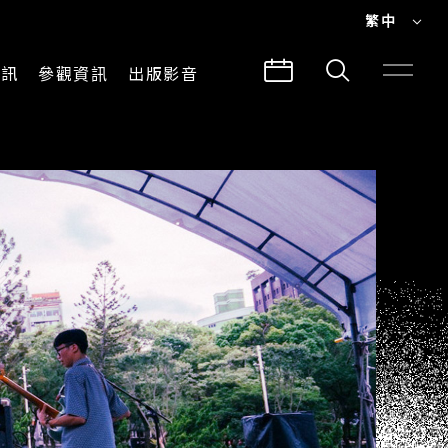
繁中
EN
資訊
參觀資訊
出版影音
繁中
參觀須知
CLABO
交通與地圖
所有影音
建築故事
出版品
導覽服務