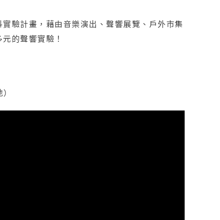
抖實驗計畫，藉由音樂演出、聲響展覽、戶外市集
多元的聲響實驗！
地）