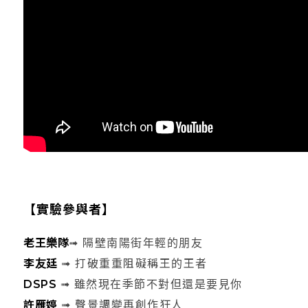
【實驗參與者】
老王樂隊
➟ 隔壁南陽街年輕的朋友
李友廷
➟ 打破重重阻礙稱王的王者
DSPS
➟ 雖然現在季節不對但還是要見你
許雁婷
➟ 聲景調變再創作狂人