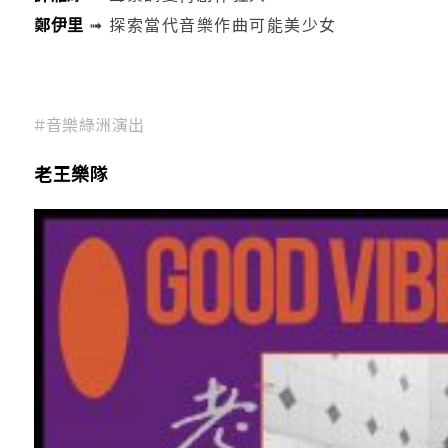
鄭伊里
➟ 探索當代音樂作曲可能美少女
#音樂綠洲演出
老王樂隊