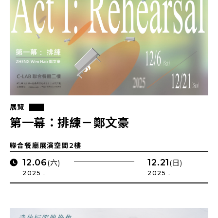
展覽
第一幕：排練－鄭文豪
聯合餐廳展演空間2樓
12.06
12.21
(六)
(日)
2025 .
2025 .