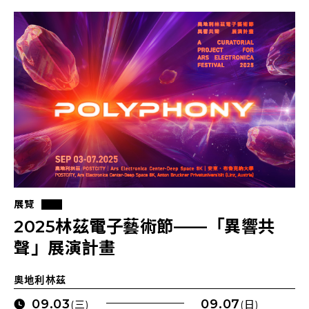
展覽
2025林茲電子藝術節——「異響共
聲」展演計畫
奧地利林茲
09.03
09.07
(三)
(日)