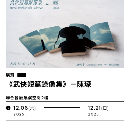
展覽
《武俠短篇錄像集》－陳琛
聯合餐廳展演空間2樓
12.06
12.21
(六)
(日)
2025 .
2025 .