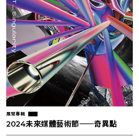
展覽專輯
2024未來媒體藝術節⸺奇異點