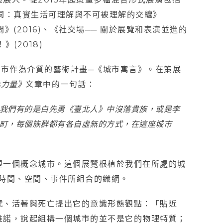
子洞：真實生活可理解與不可被理解的交纏》
》(2016)、《社交場── 關於展覽和表演並進的
(2018)
城市作為介質的藝術計畫─《城市寓言》。在策展
化力量》
文章中的一句話：
我們有的是白先勇《臺北人》中沒落貴族，或是李
町，每個族群都有各自虛無的方式，在這座城市
塑一個概念城市。這個展覽根植於我們在所處的城
時間、空間、事件所組合的織網。
號、活著與死亡提出它的意識形態觀點：「貼近
維諾，說起組構一個城市的並不是它的物理特質；