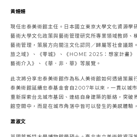
黃姍姍
現任忠泰美術館主任。日本國立東京大學文化資源學研
藝術大學文化政策與藝術管理研究所專業領域教師、
藝術管理，策展方向關注文化認同／歸屬等社會議題
旅之域》、《零城》、《HOME 2025：想家計畫
藝術介入》、《華．非．華》等展覽。
此次將分享忠泰美術館作為私人美術館如何透過策展
泰美術館延續忠泰基金會自2007年以來，一貫以城
重新探索台北城市基因、連結自身建築的脈絡，突破
館空間中，而是在城市角落中皆可以發生的美感體驗
蕭淑文
英國萊斯特大學博物館學碩士。臺北市立美術館資深策