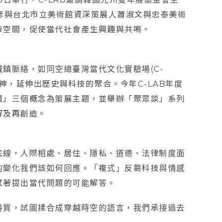
鷲尾和彦與台北市立美術館資深策展人蕭淑文與忠泰美術
市空間，促使當代社會產生興趣與共鳴。
鎮脈絡，如同空總臺灣當代文化實驗場(C-
神，延伸出歷史與科技的聚合。今年C-LAB年度
環」三個概念為策展主題，並舉辦「聚眾談」系列
解及再創造。
底線，人際相處、居住、隱私、道德、法律制度面
的變化我們該如何回應。「複式」反芻科技與情感
試著提出當代問題的可能解答。
特質，試圖揉合成穿越時空的語言，我們承接過去