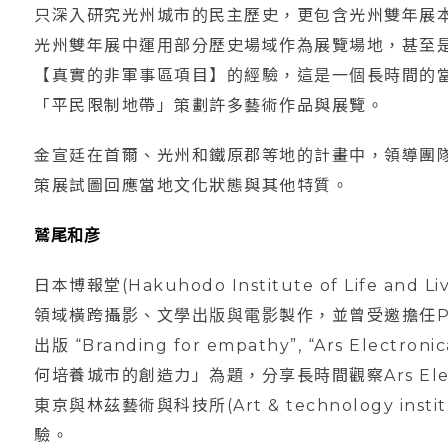
只深入研究光州城市的民主歷史，更包含光州雙年展本
光州雙年展中運用部分歷史場域作為展覽場地，甚至
【真實的非軍事區項目】的經驗，這是一個長時間的
「平民限制地帶」策劃許多藝術作品與展覽。
金宣廷在首爾、光州和鐵原郡等地的計畫中，領導團
策展試圖回應當地文化狀態與其他特質。
鷲尾和彦
日本博報堂(Hakuhodo Institute of Life 
領域橫跨攝影、文學出版與電影製作，並曾受邀擔任Prix Ars 
出版 “Branding for empathy”, “Ars Elec
何培養城市的創造力」為題，分享長時間觀察Ars Ele
東京與林茲藝術與科技所(Art & technology instit
驗。