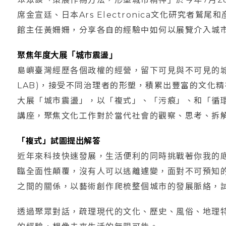
席金宣廷、日本Ars Electronica文化研究者
館主任黃姍姍，分享各自的經驗中如何以展覽介入城
聚焦年度大展「城市震盪」
島嶼臺灣經歷各個政權的經營，留下可見與不可見的城
LAB)，接受不同治理者的形塑，積累出豐富的文化精
大展「城市震盪」，以「複式」、「污痕」、和「循
講座，聚焦文化工作對於當代社會的觀察、思考、拆
「複式」試圖提出解答
近年來科技快速發展，生活便利的同時挑戰著你我的
臨全面性顛覆，沒有人可以逃離遽變，面對不可預知
之間的關係，以藝術創作爬梳整個城市的發展脈絡，
透過聚眾對話，疏理現代的文化、歷史、風俗、地理