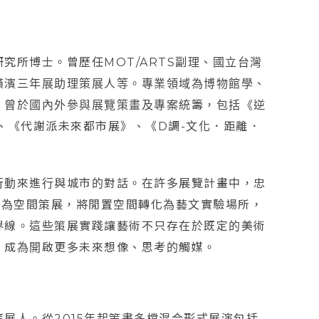
究所博士。曾歷任MOT/ARTS副理、國立台灣
橫濱三年展助理策展人等。專業領域為博物館學、
。曾於國內外參與展覽策畫及專案統籌，包括《逆
》、《代謝派未來都市展》、《D調-文化．距離．
行動來進行與城市的對話。在許多展覽計畫中，忠
市為空間策展，將閒置空間轉化為藝文實驗場所，
界線。這些策展實踐讓藝術不只存在於既定的美術
，成為開啟更多未來想像、思考的觸媒。
展人。從2015年起策畫多檔混合形式展演包括