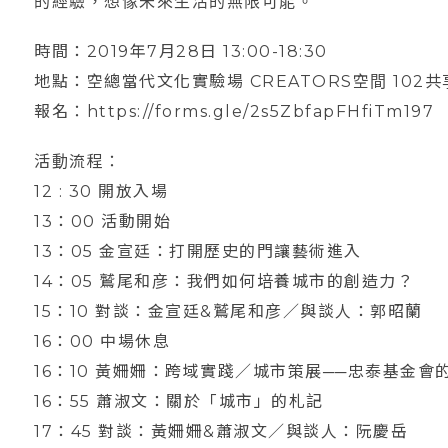
的經驗，想像未來生活的無限可能。
時間：2019年7月28日 13:00-18:30
地點：空總當代文化實驗場 CREATORS空間 102共
報名：https://forms.gle/2s5ZbfapFHfiTm197
活動流程：
12 : 30 開放入場
13：00 活動開始
13：05 金宣廷：打開歷史的門讓藝術進入
14：05 鷲尾和彦：我們如何培養城市的創造力？
15：10 對談：金宣廷&鷲尾和彦／與談人：郭昭蘭
16：00 中場休息
16：10 黃姍姍：跨域實踐／城市策展──忠泰基金會
16：55 蕭淑文：關於「城市」的札記
17：45 對談：黃姍姍&蕭淑文／與談人：阮慶岳