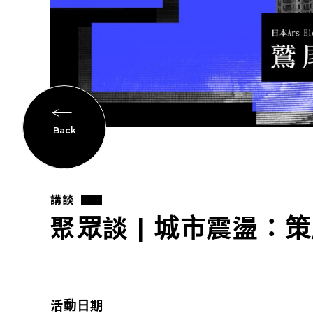
Back
講談
聚眾談 | 城市震盪
活動日期