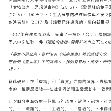
《食物箴言：思想與食物》(2015)、《愛麗絲的兔
(2015)、《藍天之下：生活帶來的種種愉快與不安之間
激進表態》(2017)及《讓我們穿透魔鏡，迎向新世界！》
2007年在建國啤酒廠，策畫了一檔以「台北」這個
專文中引述耿一偉
《隱逸的話語─匍匐於城市之下的文
「臺北不是北京，我們沒有《城南舊事》裡的緩緩流水，
志蔷的《臺北客》中的異鄉人，我們有眷村、萬華、西門
裡。」
藉此破題，在「虛構」和「真實」之間的邊界，去模
市的一種情感連結──在社會流動和生活流動中，張開
此次將分享藝術對一個城市的想像、欲望、記憶、符
的」、「疏離的」、「主觀的」、「客觀的」。卡爾