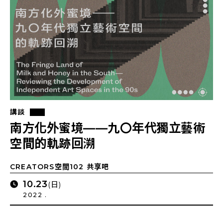
講談
南方化外蜜境——九〇年代獨立藝術
空間的軌跡回溯
CREATORS空間102 共享吧
10.23
(日)
2022 .