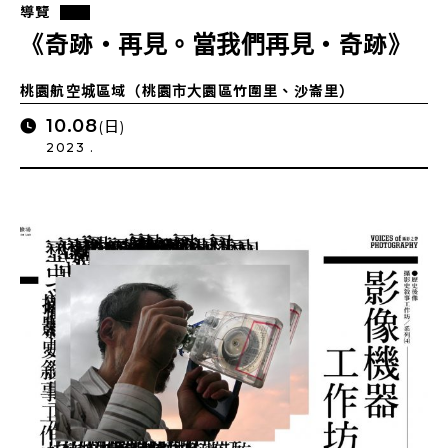
導覽
《奇跡・再見。當我們再見・奇跡》
桃園航空城區域（桃園市大園區竹圍里、沙崙里）
10.08
(日)
2023 .