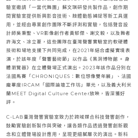
驗室邀請「一當代舞團」蘇文琪研發共製作品，創作期
間實驗室提供新興影音技術、肢體動態捕捉等新工具運
用，並經由專業創作團隊不斷評測和實驗，包括聲音設
計師吳秉聖、VR影像創作者黃郁傑、謝文毅，以及舞者
許海文、凃立葦，這些團隊在臺灣聲響實驗室的軟硬體
技術和場地支援下共同完成，在2021年結合虛擬實境表
演，於該年度「聲響藝術節」以作品《黑洞博物館 + 身
體瀏覽器》在立體聲場正式演出。2023年該作品分別在
法國馬賽「CHRONIQUES：數位想像雙年展」、法國
龐畢度IRCAM「國際論壇工作坊」單元，以及義大利米
蘭MEET Digital Culture Center放映，皆深獲好
評。
C-LAB臺灣聲響實驗室致力於跨域媒合科技聲響創作，
鼓勵實驗創新製作與突破，讓各類作品透過聲響創新觀
念和立體聲場設計應用，呈現更細膩層次的演出。新科