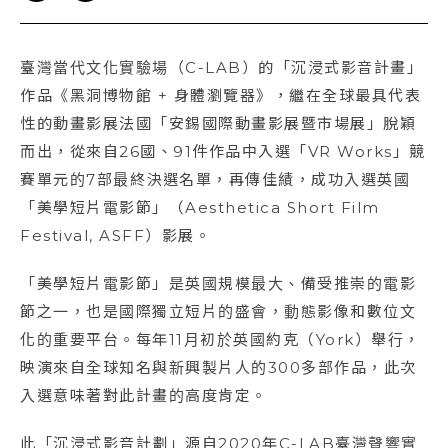
臺灣當代文化實驗場（C-LAB）的「沉浸式影音計畫」
作品《黑洞博物館 + 身體瀏覽器》，繼在全球最具代表
性的動畫影展法國「安錫國際動畫影展暨市場展」脫穎
而出，從來自26國、91件作品中入選「VR Works」競
賽單元的7部最終決選名單，再傳佳績，成功入選英國
「美學短片電影節」（Aesthetica Short Film
Festival, ASFF）影展。
「美學短片電影節」是英國規模最大、備受推崇的電影
節之一，也是國際獨立短片的盛會，動態影像和數位文
化的重要平台。每年11月初於英國約克（York）舉行，
映演來自全球知名與新興製片人的300多部作品，此次
入選意味著對此計畫的高度肯定。
此「沉浸式影音計劃」源自2020年C-LAB臺灣聲響實