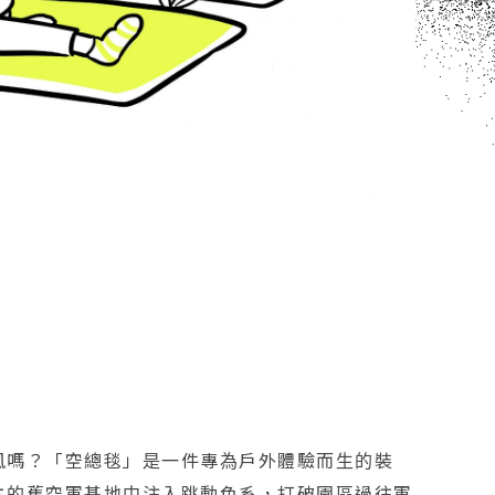
風嗎？「空總毯」是一件專為戶外體驗而生的裝
主的舊空軍基地中注入跳動色系，打破園區過往軍