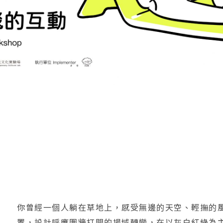
你曾經一個人躺在草地上，感受無邊的天空、輕撫的
置，設計呼應圍牆打開的場域轉變，在以灰白紅綠為