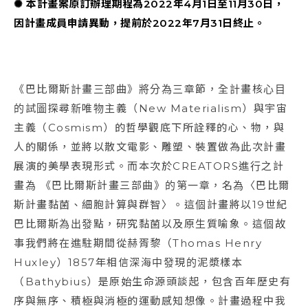
✺ 本計畫案原訂辦理期程為2022年4月1日至11月30日，
因計畫成員申請異動，提前於2022年7月31日終止。
《巴比爾斯計畫三部曲》將分為三章節，全計畫核心目
的試圖探尋新唯物主義（New Materialism）與宇宙
主義（Cosmism）的哲學觀底下所詮釋的心、物，與
人的關係，並將以散文電影、雕塑、裝置做為此次計畫
展演的美學表現形式。而本次於CREATORS進行之計
畫為 《巴比爾斯計畫三部曲》的第一章，名為〈巴比爾
斯計畫黏菌、細胞計算與群智〉。這個計畫將以19世紀
巴比爾斯為出發點，研究黏菌以及原生質喻象。這個故
事我們將在進駐期間從赫胥黎（Thomas Henry
Huxley）1857年相信深海中發現的泥漿樣本
（Bathybius）是原始生命源頭談起，包含百年歷史有
序與無序、積極與消極的運動感知想像。計畫過程中我