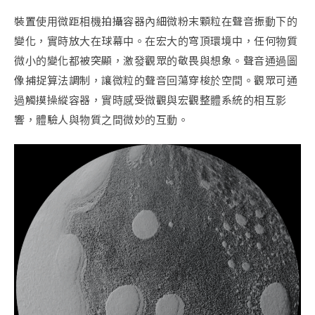
裝置使用微距相機拍攝容器內細微粉末顆粒在聲音振動下的
變化，實時放大在球幕中。在宏大的穹頂環境中，任何物質
微小的變化都被突顯，激發觀眾的敬畏與想象。聲音通過圖
像捕捉算法調制，讓微粒的聲音回蕩穿梭於空間。觀眾可通
過觸摸操縱容器，實時感受微觀與宏觀整體系統的相互影
響，體驗人與物質之間微妙的互動。