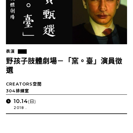
表演
野孩子肢體劇場－「窯。臺」演員徵
選
CREATORS空間
304排練室
10.14
(日)
2018 .