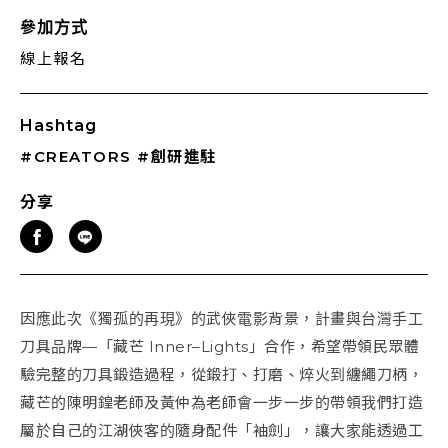
參加方式
線上報名
Hashtag
#CREATORS
#創研進駐
分享
因應此次《獨孤的再現》的武俠電影背景，計畫與台灣手工
刀具品牌—「藏芒 Inner–Lights」合作，希望帶領民眾體
驗完整的刀具鍛造過程，從鍛打、打磨、焠火到纏繩刀柄，
藏芒的陳明鍠老師及黃仲為老師會一步一步的帶領我們打造
屬於自己的江湖俠客的隨身配件「袖劍」，讓大家能透過工