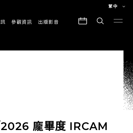
繁中
EN
資訊
參觀資訊
出版影音
繁中
參觀須知
CLABO
交通與地圖
所有影音
建築故事
出版品
導覽服務
26 龐畢度 IRCAM