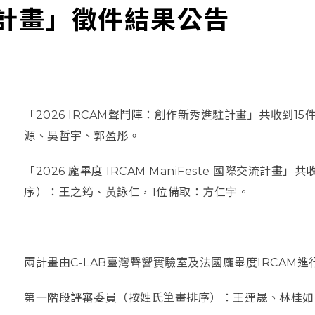
交流計畫」徵件結果公告
「2026 IRCAM聲鬥陣：創作新秀進駐計畫」共收到
源、吳哲宇、郭盈彤。
「2026 龐畢度 IRCAM ManiFeste 國際交流計
序）：王之筠、黃詠仁，1位備取：方仁宇。
兩計畫由C-LAB臺灣聲響實驗室及法國龐畢度IRCAM
第一階段評審委員（按姓氏筆畫排序）：王連晟、林桂如