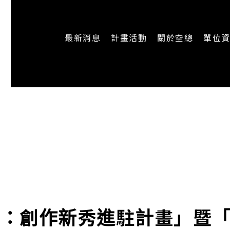
最新消息
計畫活動
關於空總
單位
一般公告
最新活動
認識空總
即時新聞
主題計畫
組織架構
CREATORS
公開資訊
認識執行長
場地申請
加入我們
陣：創作新秀進駐計畫」暨「20