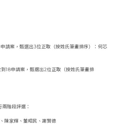
15件申請案，甄選出3位正取（按姓氏筆畫排序）：何芯
畫」共收到18申請案，甄選出2位正取（按姓氏筆畫排
進行兩階段評選：
、陳家輝、董昭民、謝賢德