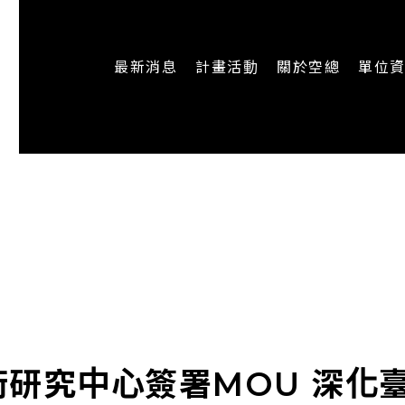
最新消息
計畫活動
關於空總
單位
一般公告
最新活動
認識空總
即時新聞
主題計畫
組織架構
CREATORS
公開資訊
認識執行長
場地申請
加入我們
藝術研究中心簽署MOU 深化