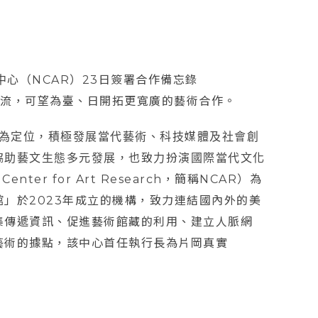
中心（NCAR）23日簽署合作備忘錄
交流，可望為臺、日開拓更寬廣的藝術合作。
驗為定位，積極發展當代藝術、科技媒體及社會創
協助藝文生態多元發展，也致力扮演國際當代文化
ter for Art Research，簡稱NCAR）為
」於2023年成立的機構，致力連結國內外的美
集傳遞資訊、促進藝術館藏的利用、建立人脈網
藝術的據點，該中心首任執行長為片岡真實