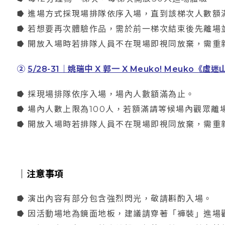
⭓ 進場方式採現場排隊依序入場，直到該梯次人數額
⭓ 若想要再次體驗作品，需於前一梯次結束後先離場
⭓ 開放入場時若排隊人員不在現場即視同放棄，需重
②
5/28-31｜姚瑞中 X 郭一 X Meuko! Meuko《虛迷
⭓ 採現場排隊依序入場，場內人數額滿為止。
⭓ 場內人數上限為100人，若額滿請等候場內觀眾
⭓ 開放入場時若排隊人員不在現場即視同放棄，需重
｜
注意事項
⭓ 演出內容有部分包含強烈閃光，敬請斟酌入場。
⭓ 因活動場地為鏡面地板，建議請穿著「褲裝」進場