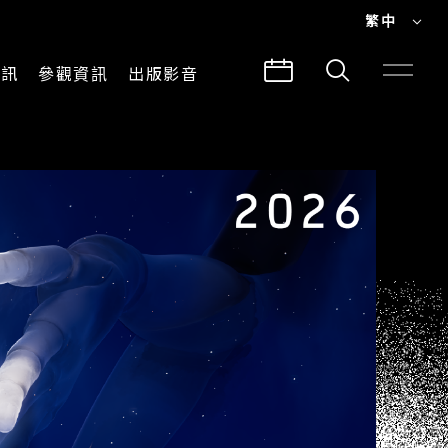
繁中
EN
資訊
參觀資訊
出版影音
繁中
參觀須知
CLABO
交通與地圖
所有影音
建築故事
出版品
導覽服務