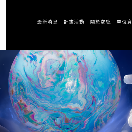
最新消息
計畫活動
關於空總
單位
一般公告
最新活動
認識空總
即時新聞
主題計畫
組織架構
CREATORS
公開資訊
認識執行長
場地申請
加入我們