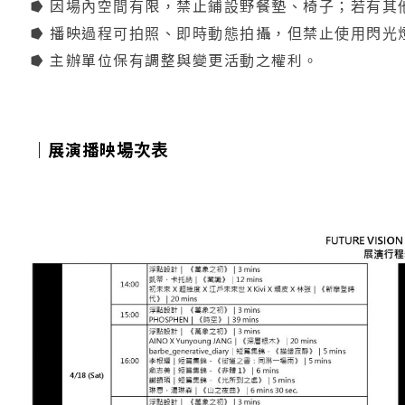
⭓ 因場內空間有限，禁止鋪設野餐墊、椅子；若有其
⭓ 播映過程可拍照、即時動態拍攝，但禁止使用閃光
⭓ 主辦單位保有調整與變更活動之權利。
｜展演播映場次表