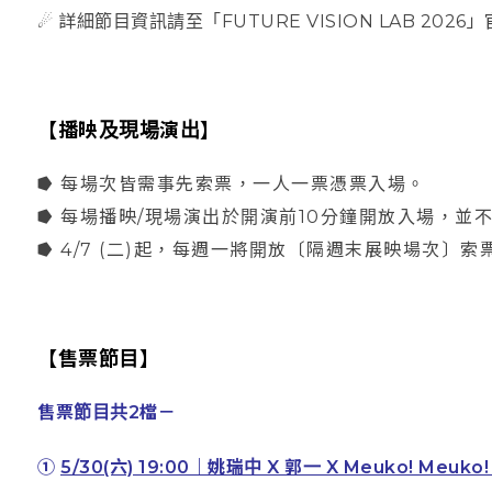
☄ 詳細節目資訊請至「FUTURE VISION LAB 202
【播映及現場演出】
⭓ 每場次皆需事先索票，一人一票憑票入場。
⭓ 每場播映/現場演出於開演前10分鐘開放入場，並
⭓ 4/7 (二)起，每週一將開放〔隔週末展映場次〕
【售票節目】
售票節目共2檔－
①
5/30(六) 19:00｜姚瑞中 X 郭一 X Meuko! Me