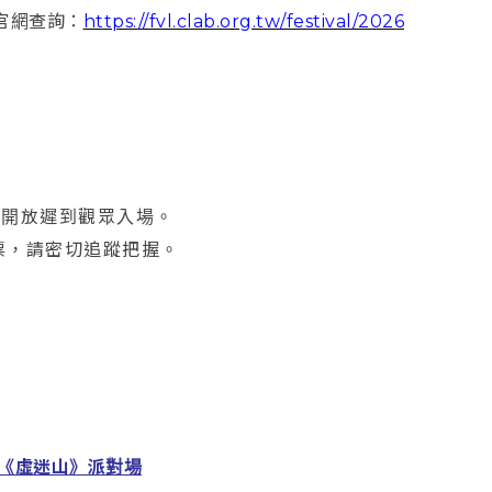
6」官網查詢：
https://fvl.clab.org.tw/festival/2026
不開放遲到觀眾入場。
索票，請密切追蹤把握。
uko!《虛迷山》派對場