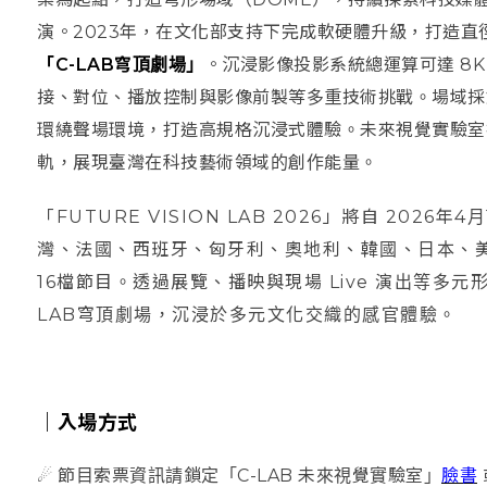
演。2023年，在文化部支持下完成軟硬體升級，打造直
「C-LAB穹頂劇場」
。沉浸影像投影系統總運算可達 8K
接、對位、播放控制與影像前製等多重技術挑戰。場域採雙
環繞聲場環境，打造高規格沉浸式體驗。未來視覺實驗室
軌，展現臺灣在科技藝術領域的創作能量。
「FUTURE VISION LAB 2026」將自 202
灣、法國、西班牙、匈牙利、奧地利、韓國、日本、美
16檔節目。透過展覽、播映與現場 Live 演出等多
LAB穹頂劇場，沉浸於多元文化交織的感官體驗。
｜
入場方式
☄ 節目索票資訊請鎖定「C-LAB 未來視覺實驗室」
臉書