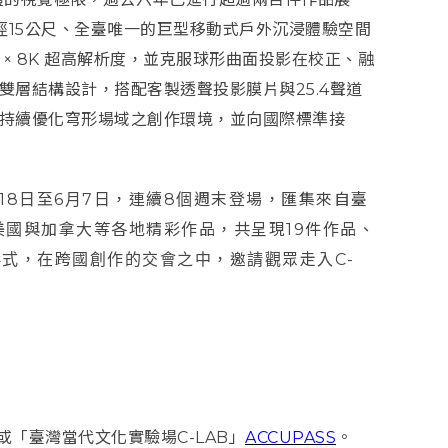
徑15公尺、全臺唯一的巨型移動式戶外沉浸體驗空間
 × 8K 超高解析度，並克服球形曲面投影在校正、融
層結構設計，搭配客製透聲投影膜片與25.4聲道
持續優化穹形場域之創作環境，並向國際標準接
6年4月18日至6月7日，連續8個週末登場，匯集來自臺
國與加拿大等各地精彩作品，共呈現19件作品、
元形式，在跨國創作的交會之中，邀請觀眾走入C-
或「臺灣當代文化實驗場C-LAB」
ACCUPASS
。