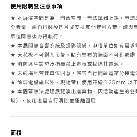
使用限制暨注意事項
★ 本展演空間是為一開放空間，無法單獨上鎖，申請
全考量，需自行裝設門片或安排其他管制方案，請與
單位同意後方得執行。
★ 本展間無音響系統及投影設備，申借單位如有需求
★ 天花板不可鑽孔吊掛。貼有壁布的牆面不可釘或鑽
★ 消防逃生設施及指標禁止遮蔽或拔除其電源。
★ 未經場地管理單位同意，嚴禁自行開啟電箱分接電
★ 除弱電設施以外、現場禁止使用花線(1.25mm 以
★ 本園區無法處理展覽演出廢棄物、因活動產生的各
圾），使用者需自行清除並運離園區。
面積