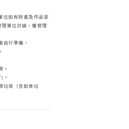
單位如有財產及作品安
管理單位討論，獲管理
需自行準備。
。
源。
下)。
類垃圾（含飲食垃