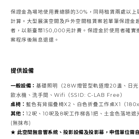
保證金為場地使用費總額的30%，同時租賃兩處以上
計算。大型展演空間及戶外空間租賃案若單筆保證金超過
者，以新臺幣150,000元計費。保證金於使用者確
案程序後無息退還。
提供設備
一般設備：
基礎照明（28W燈管型軌道燈20盞、日
飲水機、洗手間、Wifi（SSID: C-LAB Free）
桌椅：
藍色有背摺疊椅X2、
白色折疊工作桌
X1（
180
其他：
12呎、10呎及8呎工作梯各1把、土金色落地遮
(無抹布)
★ 此空間無音響系統、投影設備及投影幕，申借單位需