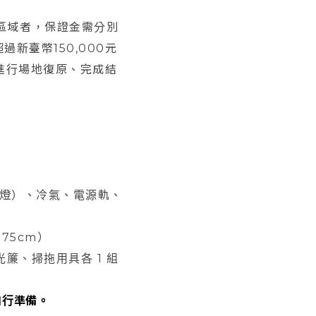
區域者，保證金需分別
新臺幣150,000元
實進行場地復原、完成結
光燈）、冷氣、電源軌、
x75cm）
光簾、掃拖用具各 1 組
自行準備。