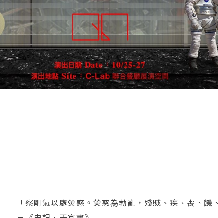
「察剛氣以處熒惑。熒惑為勃亂，殘賊、疾、喪、饑
－《史記．天官書》