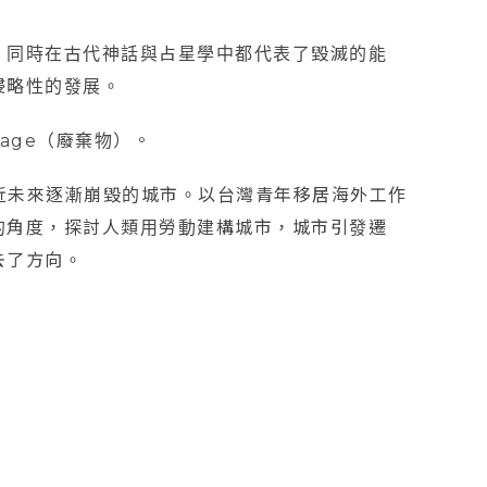
，同時在古代神話與占星學中都代表了毀滅的能
侵略性的發展。
rbage（廢棄物）。
建近未來逐漸崩毀的城市。以台灣青年移居海外工作
的角度，探討人類用勞動建構城市，城市引發遷
去了方向。