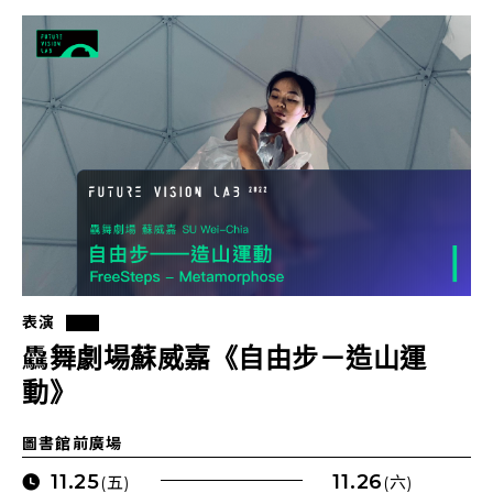
表演
驫舞劇場蘇威嘉《自由步－造山運
動》
圖書館前廣場
11.25
11.26
(五)
(六)