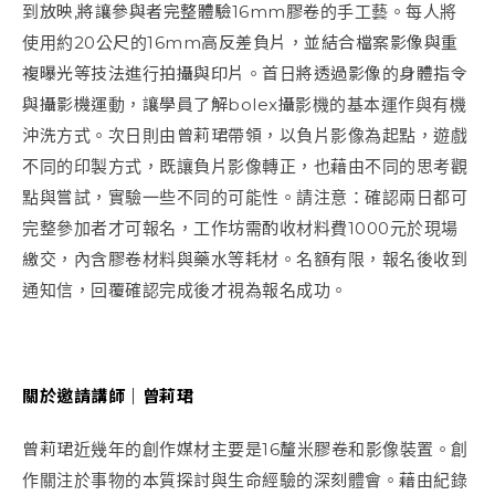
到放映,將讓參與者完整體驗16mm膠卷的手工藝。每人將
使用約20公尺的16mm高反差負片，並結合檔案影像與重
複曝光等技法進行拍攝與印片。首日將透過影像的身體指令
與攝影機運動，讓學員了解bolex攝影機的基本運作與有機
沖洗方式。次日則由曾莉珺帶領，以負片影像為起點，遊戲
不同的印製方式，既讓負片影像轉正，也藉由不同的思考觀
點與嘗試，實驗一些不同的可能性。請注意：確認兩日都可
完整參加者才可報名，工作坊需酌收材料費1000元於現場
繳交，內含膠卷材料與藥水等耗材。名額有限，報名後收到
通知信，回覆確認完成後才視為報名成功。
關於邀請講師｜曾莉珺
曾莉珺近幾年的創作媒材主要是16釐米膠卷和影像裝置。創
作關注於事物的本質探討與生命經驗的深刻體會。藉由紀錄