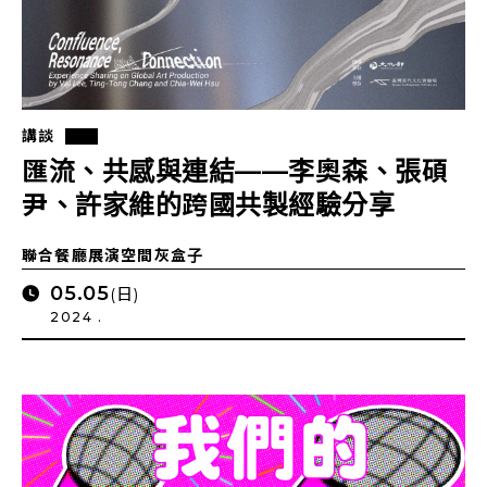
講談
匯流、共感與連結——李奧森、張碩
尹、許家維的跨國共製經驗分享
聯合餐廳展演空間灰盒子
05.05
(日)
2024 .