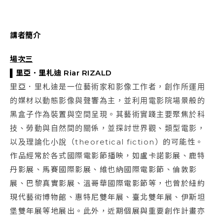
講者簡介
場次三
▌里亞．里札迪 Riar RIZALD
里亞．里札迪是一位藝術家和影像工作者，創作所運用
的媒材以動態影像與聲響為主，並利用電影院場景般的
黑盒子作為裝置與空間呈現。其藝術實踐主要聚焦於科
技、勞動與自然間的關係，並探討世界觀、類型電影，
以及理論化小說（theoretical fiction）的可能性。
作品經常於各式國際電影節播映，如盧卡諾影展、鹿特
丹影展、馬賽國際影展、維也納國際電影節、倫敦影
展、巴黎真實影展、溫哥華國際電影節等，也曾於紐約
現代藝術博物館、惠特尼雙年展、臺北雙年展、伊斯坦
堡雙年展等地展出。此外，近期個展與重要創作計畫亦