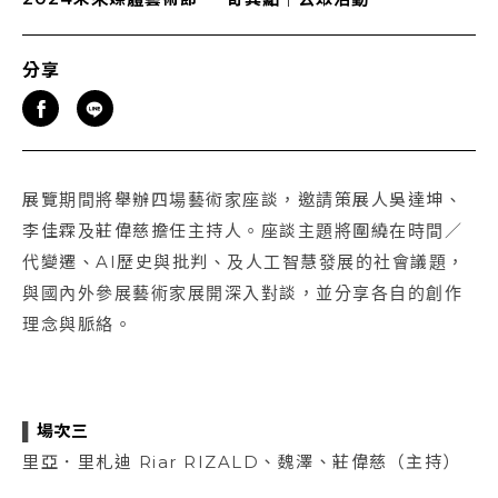
分享
展覽期間將舉辦四場藝術家座談，邀請策展人吳達坤、
李佳霖及莊偉慈擔任主持人。座談主題將圍繞在時間／
代變遷、AI歷史與批判、及人工智慧發展的社會議題，
與國內外參展藝術家展開深入對談，並分享各自的創作
理念與脈絡。
▌
場次三
里亞．里札迪 Riar RIZALD、魏澤、莊偉慈（主持）