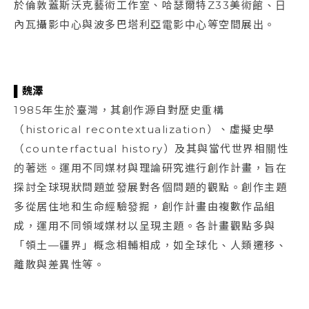
於倫敦蓋斯沃克藝術工作室、哈瑟爾特Z33美術館、日
內瓦攝影中心與波多巴塔利亞電影中心等空間展出。
▌魏澤
1985年⽣於臺灣，其創作源⾃對歷史重構
（historical recontextualization）、虛擬史學
（counterfactual history）及其與當代世界相關性
的著迷。運⽤不同媒材與理論研究進⾏創作計畫，旨在
探討全球現狀問題並發展對各個問題的觀點。創作主題
多從居住地和⽣命經驗發掘，創作計畫由複數作品組
成，運⽤不同領域媒材以呈現主題。各計畫觀點多與
「領⼟—疆界」概念相輔相成，如全球化、⼈類遷移、
離散與差異性等。