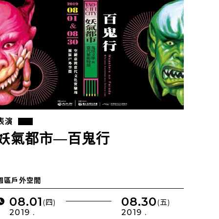
表演
妖氣都市—百鬼行
園區戶外空間
08.01
08.30
(四)
(五)
2019 .
2019 .