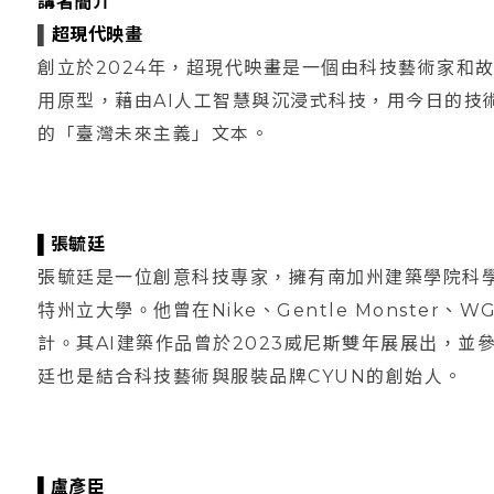
講者簡介
▌
超現代映畫
創立於2024年，超現代映畫是一個由科技藝術家和
用原型，藉由AI人工智慧與沉浸式科技，用今日的技
的「臺灣未來主義」文本。
▌張毓廷
張毓廷是一位創意科技專家，擁有南加州建築學院科
特州立大學。他曾在Nike、Gentle Monster
計。其AI建築作品曾於2023威尼斯雙年展展出，並參與
廷也是結合科技藝術與服裝品牌CYUN的創始人。
▌盧彥臣