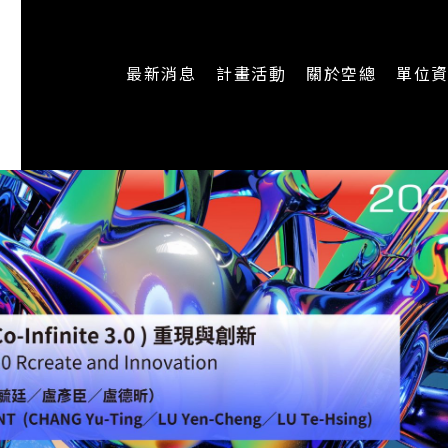
最新消息
計畫活動
關於空總
單位
一般公告
最新活動
認識空總
即時新聞
主題計畫
組織架構
CREATORS
公開資訊
認識執行長
場地申請
加入我們