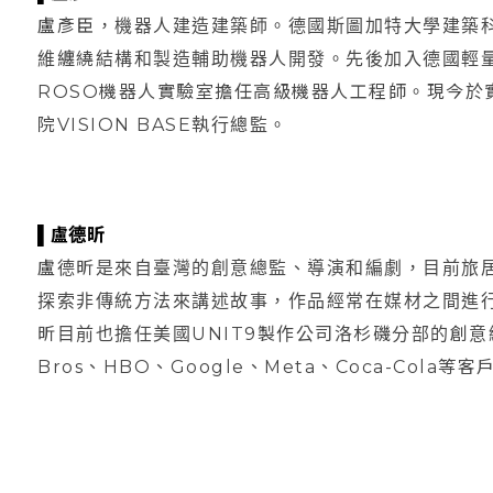
盧彥臣，機器人建造建築師。德國斯圖加特大學建築
維纏繞結構和製造輔助機器人開發。先後加入德國輕量
ROSO機器人實驗室擔任高級機器人工程師。現今於
院VISION BASE執行總監。
▌盧德昕
盧德昕是來自臺灣的創意總監、導演和編劇，目前旅
探索非傳統方法來講述故事，作品經常在媒材之間進
昕目前也擔任美國UNIT9製作公司洛杉磯分部的創意總監，固
Bros、HBO、Google、Meta、Coca-Cola等