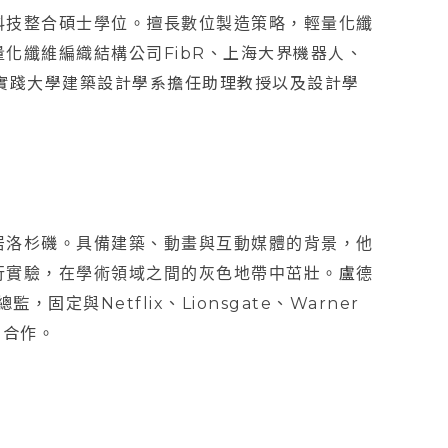
科技整合碩士學位。擅長數位製造策略，輕量化纖
化纖維編織結構公司FibR、上海大界機器人、
實踐大學建築設計學系擔任助理教授以及設計學
居洛杉磯。具備建築、動畫與互動媒體的背景，他
行實驗，在學術領域之間的灰色地帶中茁壯。盧德
定與Netflix、Lionsgate、Warner
客戶合作。