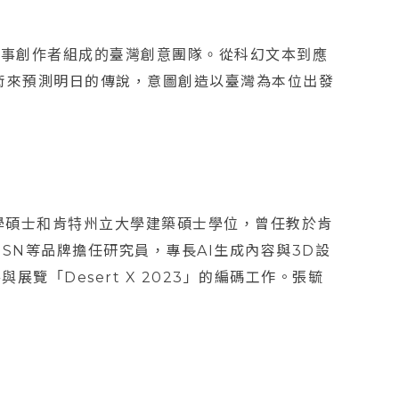
故事創作者組成的臺灣創意團隊。從科幻文本到應
術來預測明日的傳說，意圖創造以臺灣為本位出發
學碩士和肯特州立大學建築碩士學位，曾任教於肯
、WGSN等品牌擔任研究員，專長AI生成內容與3D設
展覽「Desert X 2023」的編碼工作。張毓