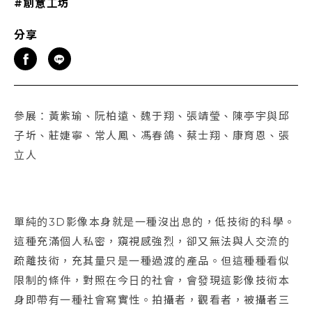
#創意工坊
分享
參展：黃紫瑜、阮柏遠、魏于翔、張靖瑩、陳亭宇與邱
子圻、莊婕寧、常人鳳、馮春鴿、蔡士翔、康育恩、張
立人
單純的3D影像本身就是一種沒出息的，低技術的科學。
這種充滿個人私密，窺視感強烈，卻又無法與人交流的
疏離技術，充其量只是一種過渡的產品。但這種種看似
限制的條件，對照在今日的社會，會發現這影像技術本
身即帶有一種社會寫實性。拍攝者，觀看者，被攝者三