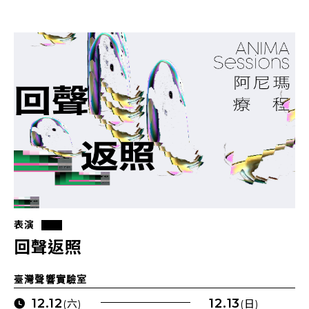
表演
回聲返照
臺灣聲響實驗室
12.12
12.13
(六)
(日)