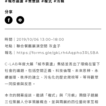
#城市震盪
#聚眾談
#複式
#污痕
分享
時間｜2019/10/06 13:00–18:00
地點｜聯合餐廳展演空間 灰盒子
報名｜https://forms.gle/gkLrh4Aqpho3RL5BA
C-LAB年度大展「城市震盪」集結並丟出了環繞在當下
社會的議題，包括空間正義、科技倫理、未來思辨、永
續循環、秩序的建立、污名化的歷史爬梳等，等待觀眾
一同探索與反思。
本次的開幕座談，邀請「複式」與「污痕」兩個子題展
三位策展人分享策展概念，並與兩展的四位藝術家互相