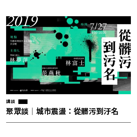
講談
聚眾談｜城市震盪：從髒污到汙名