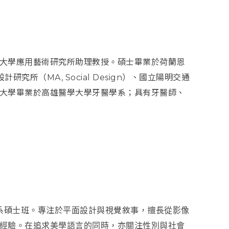
大學應用藝術研究所助理教授。
碩士畢業於荷蘭恩
社會設計研究所（MA,
Social Design）、國立陽明交通
大學畢業於高雄醫學大學牙醫學系；具有牙醫師、
學系碩士班。專注於平面設計與視
覺敘事，擅長從影像
經驗。在追
求美學語言的同時，亦關注性別與社會