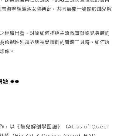
的女同志游擊組織淑女俱樂部，共同展開一場關於酷兒解
之經驗出發，討論如何拒絕主流敘事對酷兒身體的
為跨越性別疆界與視覺慣例的實踐工具時，如何透
想像。
講題
✹✹
合作，以《酷兒解剖學圖譜》（Atlas of Queer
o Art & Design Award, BAD