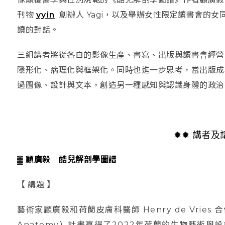
刊物
yyin
. 創辦人 Yagi，以及舉辦女性限定讀書會
讀的對話。
三組講者將從各自的影像生產、書寫、出版與讀書會經營
隱形化、病理化與框架化。同時也進一步思考，當出版成
過圖像、設計與文本，創造另一種感知與認識身體的政治
✹✹
講者及
▓ 顧廣毅｜酷兒解剖學圖譜
【 講題 】
藝術家顧廣毅和荷蘭皮膚科醫師 Henry de Vries 
Anatomy）計畫贏得了2022年荷蘭的生物藝術與設計獎（Bi