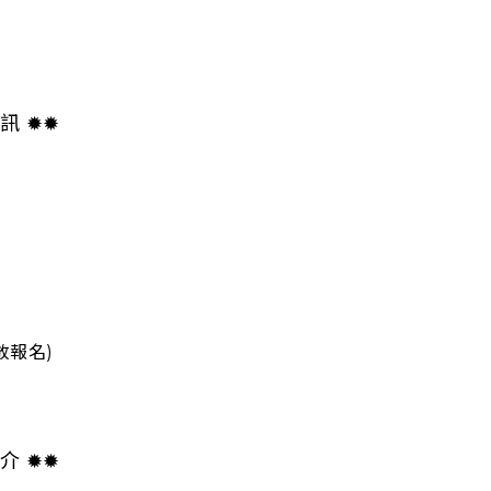
訊 ✹✹
0
開放報名)
介 ✹✹