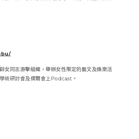
abu/
餘女同志游擊組織，舉辦女性限
定的藝文及娛樂活
學術研討會及
偶爾會上Podcast。