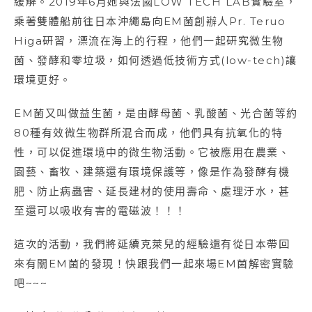
緩解。2019年6月她與法國LOW TECH LAB實驗室，
乘著雙體船前往日本沖繩島向EM菌創辦人Pr. Teruo
Higa研習，漂流在海上的行程，他們一起研究微生物
菌、發酵和零垃圾，如何透過低技術方式(low-tech)讓
環境更好。
EM菌又叫做益生菌，是由酵母菌、乳酸菌、光合菌等約
80種有效微生物群所混合而成，他們具有抗氧化的特
性，可以促進環境中的微生物活動。它被應用在農業、
園藝、畜牧、建築還有環境保護等，像是作為發酵有機
肥、防止病蟲害、延長建材的使用壽命、處理汙水，甚
至還可以吸收有害的電磁波！！！
這次的活動，我們將延續克萊兒的經驗還有從日本帶回
來有關EM菌的發現！快跟我們一起來場EM菌解密實驗
吧~~~