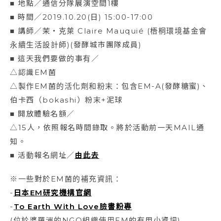
■ 地點／通信分隊展演空間1樓
■ 時間／2019.10.20(日) 15:00-17:00
■ 講師／茉‧克萊 Claire Mauquié (梧桐環境基金會
永續生活設計師)(發酵城市團隊成員)
■ 這天我們要做的事有／
△認識EM菌
△製作EM菌的活化劑和粉末：包含EM-A(發酵糖蜜)、
伯卡西（bokashi）粉末+泥球
■ 開放體驗名額／
△15人，依照報名時間錄取。將於活動前一天MAIL通
知。
■ 活動報名網址／
由此去
※一些對於EM菌的補充資訊：
-
日本EM研究機構官網
-
To Earth With Love臉書粉專
(位於婆羅洲的NGO組織使用EM的有用小資訊)