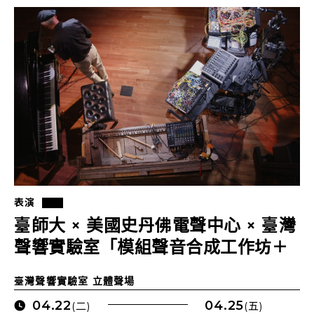
表演
臺師大 × 美國史丹佛電聲中心 × 臺灣
聲響實驗室「模組聲音合成工作坊＋
沉浸式聲場講座暨音樂會」
臺灣聲響實驗室 立體聲場
04.22
04.25
(二)
(五)