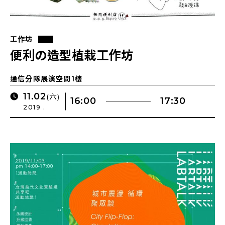
工作坊
便利の造型植栽工作坊
通信分隊展演空間1樓
11.02
(六)
16:00
17:30
2019 .