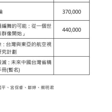
國平、宮保睿、鄒婷、蔡明君