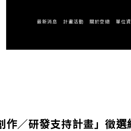
最新消息
計畫活動
關於空總
單位
一般公告
最新活動
認識空總
即時新聞
主題計畫
組織架構
CREATORS
公開資訊
認識執行長
場地申請
加入我們
ORS創作／研發支持計畫」徵