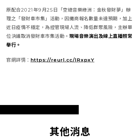
原配合
2021
年
9
月
25
日「空總音樂綠洲：金秋發財夢」辦
理之「發財車市集」活動，因攤商報名數量未達預期，加上
近日疫情不穩定，為控管現場人流、降低群聚風險，主辦單
位決議取消發財車市集活動。
現場音樂演出及線上直播照常
舉行。
官網詳情：
https://reurl.cc/lRxpxY
其他消息