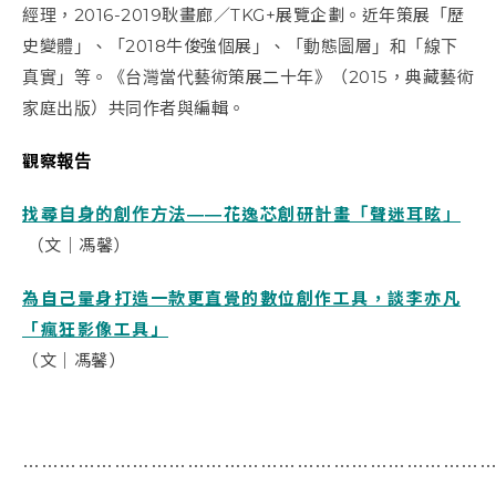
經理，
2016-2019耿
畫廊／TKG+展覽企劃。近年策展「歷
史變體」、「2018牛俊強個展」、「動態圖層」和「線下
真實」等。《台灣當代藝術策展二十年》（2015，典藏藝術
家庭出版）共同作者與編輯。
觀察報告
找尋自身的創作方法――花逸芯創研計畫「聲迷耳眩」
（文｜馮馨）
為自己量身打造一款更直覺的數位創作工具，談李亦凡
「瘋狂影像工具」
（文｜馮馨）
⋯⋯⋯⋯⋯⋯⋯⋯⋯⋯⋯⋯⋯⋯⋯⋯⋯⋯⋯⋯⋯⋯⋯⋯⋯