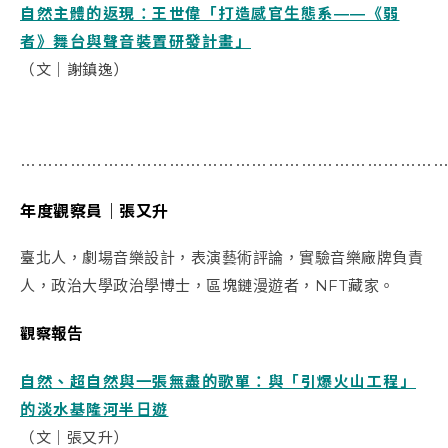
自然主體的返現：王世偉「打造感官生態系――《弱
者》舞台與聲音裝置研發計畫」
（文｜謝鎮逸）
⋯⋯⋯⋯⋯⋯⋯⋯⋯⋯⋯⋯⋯⋯⋯⋯⋯⋯⋯⋯⋯⋯⋯⋯⋯
年度觀察員｜
張又升
臺北人，劇場音樂設計，表演藝術評論，實驗音樂廠牌負責
人，政治大學政治學博士，區塊鏈漫遊者，NFT藏家。
觀察報告
自然、超自然與一張無盡的歌單：與「引爆火山工程」
的淡水基隆河半日遊
（文｜張又升）