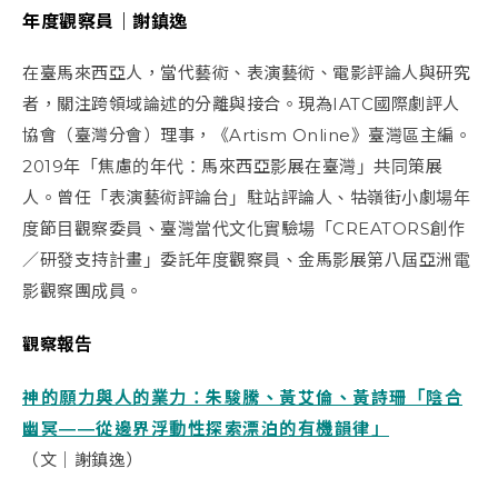
年度觀察員｜
謝鎮逸
在臺馬來西亞人，當代藝術、表演藝術、電影評論人與研究
者，關注跨領域論述的分離與接合。現為IATC國際劇評人
協會（臺灣分會）理事，《Artism Online》臺灣區主編。
2019年「焦慮的年代：馬來西亞影展在臺灣」共同策展
人。曾任「表演藝術評論台」駐站評論人、牯嶺街小劇場年
度節目觀察委員、臺灣當代文化實驗場「CREATORS創作
／研發支持計畫」委託年度觀察員、金馬影展第八屆亞洲電
影觀察團成員。
觀察報告
神的願力與人的業力：朱駿騰、黃艾倫、黃詩珊「陰合
幽冥――從邊界浮動性探索漂泊的有機韻律」
（文｜謝鎮逸）