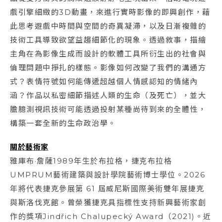
戲引擎細緻的3D動畫，來進行實時影像的即興創作，藉
此思考遊戲中時間與空間的奇異凝滯，以及日漸複雜的
技術工具導致欲望益趨細節化的現象。透過敘事，描繪
主角在為影像生成而設計的軟體工具所衍生出的社會與
倫理問題中掙扎的樣態。影像如何改變了我們的溝通方
式？表情符號如何能傳遞超越個人情感認知的情緒內
涵？作品以私密細節描述人類的生命（及死亡），並大
膽臆測視訊技術可能透過投射某種尚待到來的全體性，
構築一套全新的生命政治學。
關於藝術家
雅庫布·詹薩1989年生於布拉格，捷克布拉格
UMPRUM藝術建築與設計學院藝術博士學位。2026
年將代表捷克參展第 61 屆威尼斯國際美術雙年展捷克
與斯洛伐克館。曾榮獲捷克具指標性支持新興藝術家創
作的獎項Jindřich Chalupecký Award（2021)。近