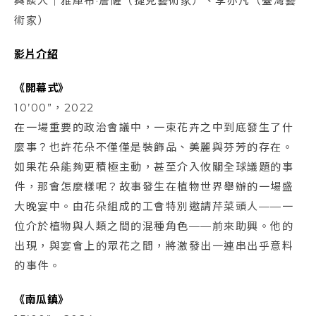
與談人｜雅庫布·詹薩（捷克藝術家）、李亦凡（臺灣藝
術家）
影片介紹
《開幕式》
10’00”，2022
在一場重要的政治會議中，一束花卉之中到底發生了什
麼事？也許花朵不僅僅是裝飾品、美麗與芬芳的存在。
如果花朵能夠更積極主動，甚至介入攸關全球議題的事
件，那會怎麼樣呢？故事發生在植物世界舉辦的一場盛
大晚宴中。由花朵組成的工會特別邀請芹菜頭人——一
位介於植物與人類之間的混種角色——前來助興。他的
出現，與宴會上的眾花之間，將激發出一連串出乎意料
的事件。
《南瓜鎮》