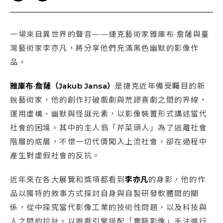
一場來自異世界的聲音——捷克藝術家雅庫布·詹薩與臺
灣藝術家李亦凡，將分享他們充滿黑色幽默的影像作
品。
雅庫布·詹薩（Jakub Jansa）
是捷克近年備受矚目的新
銳藝術家，他的創作打破戲劇與荒謬喜劇之間的界線，
運用虛構、幽默與怪誕元素，以影像裝置形式講述當代
社會的困境。其中的主人翁「芹菜頭人」為了逃離社會
階層的底層，不惜一切代價闖入上流社會，卻在過程中
產生對虛假社會的反抗。
近年來在各大展覽和獎項都看到
李亦凡
的身影，他的作
品以獨特的敘事方式探討自身與自製研發軟體間的關
係，從中探究當代影像工業的技術性問題，以及科技與
人之間的拉扯。以遊戲引擎搭配「實時影像」手法進行