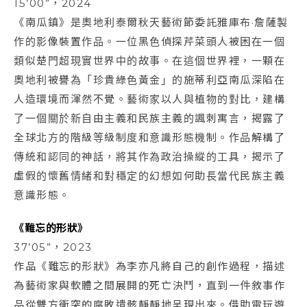
15’00”，2024
《南瓜鎮》是奧地利泰爾秋天藝術節委託雅庫布·詹薩製
作的影像裝置作品。一位黑色偵探芹菜頭人被困在一個
類似楚門超現實世界中的故事。在這個世界裡，一顆在
奧地利被譽為「珍貴綠色黃金」的施蒂利亞南瓜深陷在
人造環境而渾然不覺。藝術家以人與植物的對比，建構
了一個關於新自由主義和民族主義的諷刺寓言，揭露了
全球北方的階級等級制度和意識形態機制。作品解構了
傳統和認同的神話，將其作為政治操縱的工具，揭示了
虛假的懷舊情緒和對穩定的幻想如何助長當代民族主義
意識形態。
《難忘的形狀》
37’05”，2023
作品《難忘的形狀》為李亦凡將自己的創作過程，描述
為藝術家與軟體之間展開的死亡決鬥，直到一件敘事作
品從雙方衝突的腐敗遺骸靜靜地呈現出來。借助電玩遊