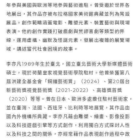
年參與美國與歐洲等地參與藝術進駐。曾受邀於世界各
地展出，其作品亦被布拉格國家美術館典藏並列為常設
展品。創作範疇涵蓋電影、雕塑元素、裝置藝術與現場
表演。他的創作實踐打破戲劇與荒謬喜劇等類型的界
線，運用虛構、幽默及怪誕元素，發展出複雜的展覽場
域，講述當代社會困境的故事。
李亦凡1989年生於臺北，國立臺北藝術大學新媒體藝術
碩士，現於荷蘭皇家視覺藝術學院駐村。他曾榮獲第八
屆洪建全基金會「銅鐘藝術賞」（2024）、第20屆台
新藝術獎視覺藝術獎（2021-2022）、高雄獎首獎
（2020）等等。曾在日本、歐洲多處擔任駐村藝術家，
並在臺灣、法國、西班牙、比利時等地展覽，其作品由
國內外機構所典藏。李亦凡藉由雕塑、繪畫、影像投影
以及科技遊戲引擎等方式創作，利用獨白方式探討人性
以及科技之間的關係，亦經常藉作品表現創作過程中故