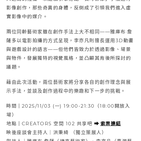
影像創作，那些奇異的身體，反倒成了引領我們進入虛
實影像中的媒介。
兩位同齡藝術家雖在創作手法上大不相同——雅庫布·詹
薩多以電影拍攝的方式呈現，李亦凡則擅長運用3D動畫
與遊戲設計的語言——但他們皆致力於透過影像、場景
與物件，發展獨特的視覺風格，並凸顯其背後所探討的
議題。
藉由此次活動，兩位藝術家將分享各自的創作理念與展
示手法，並談及創作過程中的樂趣和下一步的挑戰。
時間
｜
2025/11/03 (一) 19:00-21:30（18:00開放入
場）
地點
｜
CREATORS 空間 102 共享吧
⮕
索票連結
映後座談會主持人｜洪秉綺 （獨立策展人）