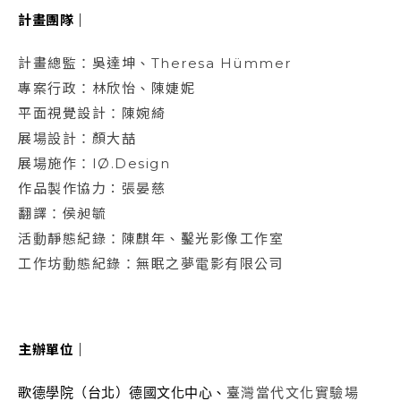
計畫團隊｜
計畫總監：吳達坤、Theresa Hümmer
專案行政：林欣怡、陳婕妮
平面視覺設計：陳婉綺
展場設計：顏大喆
展場施作：IØ.Design
作品製作協力：張晏慈
翻譯：侯昶毓
活動靜態紀錄：陳麒年、鑿光影像工作室
工作坊動態紀錄：無眠之夢電影有限公司
主辦單位
｜
歌德學院（台北）德國文化中心、
臺灣當代文化實驗場