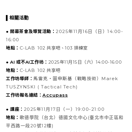
▌相關活動
● 開幕茶會及導覽活動：
2025年11月16日（日）14:00-
16:00
地點：
C-LAB 102 共享吧、103 排練室
● AI 或不AI工作坊：
2025
年
11
月
15
日（六）
14:00-16:00
地點：
C-LAB 102 共享吧
工作坊導師：
馬雷克・圖申斯基（戰略技術）Marek
TUSZYNSKI ( Tactical Tech)
工作坊報名連結：
Accupass
● 講座：
2025年11月17日（一）19:00-21:00
地點：
歌德學院（台北）德國文化中心(臺北市中正區和
平西路一段20號12樓)