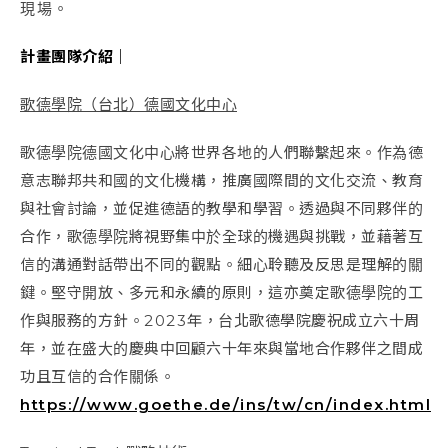
現場。
計畫團隊介紹｜
歌德學院（台北）德國文化中心
歌德學院德國文化中心
將世界各地的人們聯繫起來。作為德
意志聯邦共和國的文化機構，推廣國際間的文化交流、教育
與社會討論，並促進德語的教學和學習。透過與不同夥伴的
合作，
歌德
學院
將視野集中於全球的機遇與挑戰，並藉著互
信的溝通對話帶出不同的觀點。細心聆聽及反思是理解的關
鍵。堅守開放、多元和永續的原則，這亦奠定
歌德學院的
工
作與服務的方針。
2023
年，台北歌德學院慶祝成立六十周
年，並在盛大的慶典中回顧六十年來與當地合作夥伴之間成
功且互信的合作關係。
https://www.goethe.de/ins/tw/cn/index.html