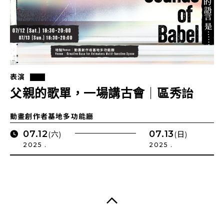
表演
父親的歌單，一場講古會｜區秀詒
動畫創作者基地多功能廳
07.12
07.13
(六)
(日)
2025 .
2025 .