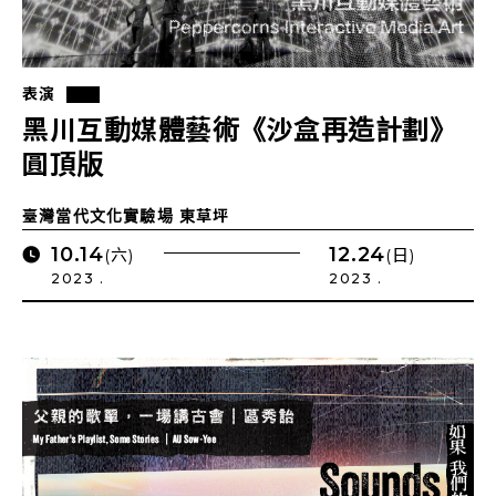
表演
黑川互動媒體藝術《沙盒再造計劃》
圓頂版
臺灣當代文化實驗場 東草坪
10.14
12.24
(六)
(日)
2023 .
2023 .