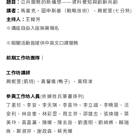
題目：
公共服務的新構想——資料覺知與創齡共創
講者：
馬雷克・圖申斯基（戰略技術）、周妮萱(七分熟)
主持人：
王韓芳
※講座自由入座無需報名
※
相關活動皆提供中英文口譯服務
前期工作坊團隊｜
工作坊講師
周妮萱(凱特)、黃馨儀(鴨子) 、黃翔凌
參與工作坊人員
(依據姓氏筆畫排列)
丁素珍、李安、李天琪、李喜玲、李立誼、李曉蓉、沈
安利、林良奎、林彩雲、周主芬、邵雄志、張煥鐘、葉
美玲、黃嘉瀛、陳媛、陳玄岳、劉惠明、劉綺嬿、賴瑞
姝、鄭淑芬、謝政森、蔡秀媛