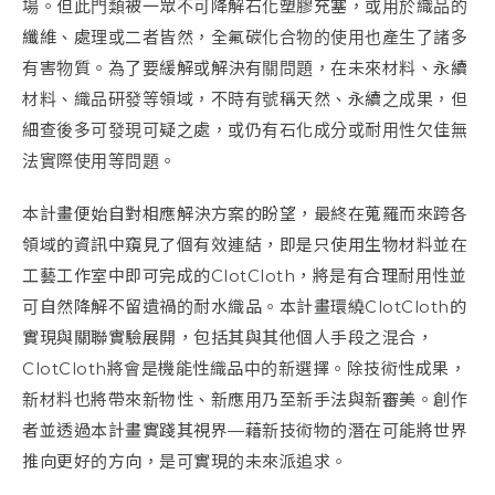
場。但此門類被一眾不可降解石化塑膠充塞，或用於織品的
纖維、處理或二者皆然，全氟碳化合物的使用也產生了諸多
有害物質。為了要緩解或解決有關問題，在未來材料、永續
材料、織品研發等領域，不時有號稱天然、永續之成果，但
細查後多可發現可疑之處，或仍有石化成分或耐用性欠佳無
法實際使用等問題。
本計畫便始自對相應解決方案的盼望，最終在蒐羅而來跨各
領域的資訊中窺見了個有效連結，即是只使用生物材料並在
工藝工作室中即可完成的ClotCloth，將是有合理耐用性並
可自然降解不留遺禍的耐水織品。本計畫環繞ClotCloth的
實現與關聯實驗展開，包括其與其他個人手段之混合，
ClotCloth將會是機能性織品中的新選擇。除技術性成果，
新材料也將帶來新物性、新應用乃至新手法與新審美。創作
者並透過本計畫實踐其視界—藉新技術物的潛在可能將世界
推向更好的方向，是可實現的未來派追求。