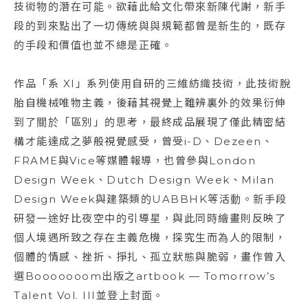
技術物的潛在可能。欲藉此給文化帶來新陳代謝，新手
段的到來點出了一切傳統與與規範都曾是新生的，既存
的手段和價值也並不總是正確。
作品「系 XI」系列使用自研的三維紡織技術，此技術脫
胎自機械唯物主義，後藉其視覺上難辨裏外的效果衍伸
到了關於「區別」的思考，最終成品展現了僅此精密結
構才能達成之夢般視覺感受，曾受i-D、Dezeen、
FRAME與Vice等媒體報導，也曾參與London
Design Week、Dutch Design Week、Milan
Design Week與建築類的UABBHK等活動。新手段
研發一途好比夜空中的引導星，與此同時繪畫則反映了
個人境遇所致之存在主義危機，探究生而為人的限制，
個體的情感、挫折、掙扎、孤立狀態與脆弱，畫作曾入
選Booooooom出版之artbook — Tomorrow’s
Talent Vol. III並登上封面。