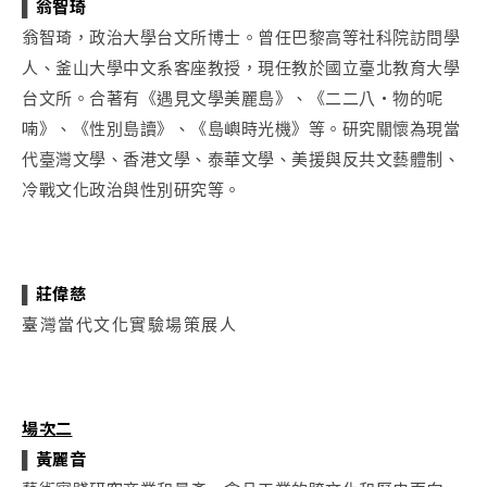
▌
翁智琦
翁智琦，政治大學台文所博士。曾任巴黎高等社科院訪問學
人、釜山大學中文系客座教授，現任教於國立臺北教育大學
台文所。合著有《遇見文學美麗島》、《二二八・物的呢
喃》、《性別島讀》、《島嶼時光機》等。研究關懷為現當
代臺灣文學、香港文學、泰華文學、美援與反共文藝體制、
冷戰文化政治與性別研究等。
▌
莊偉慈
臺灣當代文化實驗場策展人
場次二
▌
黃麗音