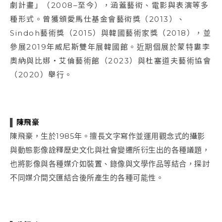
劇計畫」（2008–至今），涵蓋藝術、電影與表演等多
種形式。曾獲頒愛馬仕基金會藝術獎（2013）、
Sindoh藝術獎（2015）與韓國藝術家獎（2018），並
參展2019年威尼斯雙年展韓國館。近期個展於蒙特婁李
奧納與比娜・艾倫藝術館（2023）與杜塞道夫藝術協會
（2020）舉行。
▌
陳飛豪
陳飛豪，生於1985年。擅長文字寫作並運用觀念式的攝影
與動態影像詮釋歷史文化與社會變遷所衍生出的各種議題，
也將影像與各種媒介如裝置、錄像與文學作品等結合，探討
不同媒介間交匯結合後所產生的各種可能性。