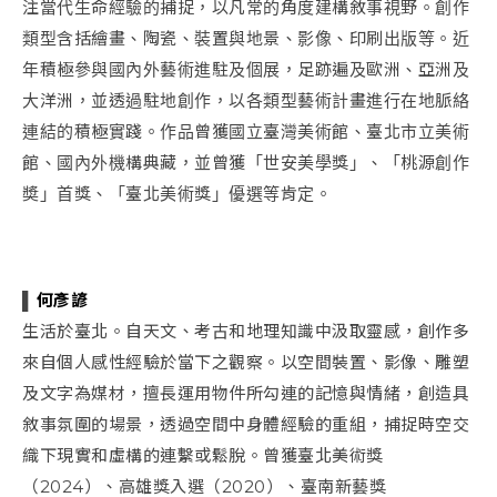
注當代生命經驗的捕捉，以凡常的角度建構敘事視野。創作
類型含括繪畫、陶瓷、裝置與地景、影像、印刷出版等。近
年積極參與國內外藝術進駐及個展，足跡遍及歐洲、亞洲及
大洋洲，並透過駐地創作，以各類型藝術計畫進行在地脈絡
連結的積極實踐。作品曾獲國立臺灣美術館、臺北市立美術
館、國內外機構典藏，並曾獲「世安美學獎」、「桃源創作
奬」首獎、「臺北美術獎」優選等肯定。
▌
何彥諺
生活於臺北。自天文、考古和地理知識中汲取靈感，創作多
來自個人感性經驗於當下之觀察。以空間裝置、影像、雕塑
及文字為媒材，擅長運用物件所勾連的記憶與情緒，創造具
敘事氛圍的場景，透過空間中身體經驗的重組，捕捉時空交
織下現實和虛構的連繫或鬆脫。曾獲臺北美術獎
（2024）、高雄獎入選（2020）、臺南新藝獎