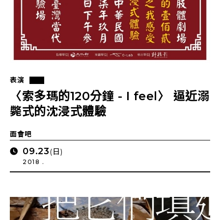
表演
〈索多瑪的120分鐘 - I feel〉 逼近溺
斃式的沈浸式體驗
面會吧
09.23
(日)
2018 .