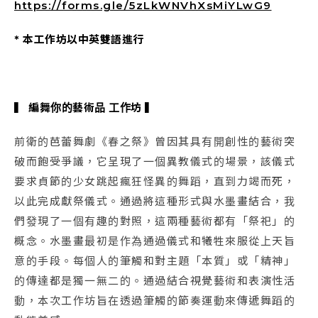
https://forms.gle/5zLkWNVhXsMiYLwG9
* 本工作坊以中英雙語進行
▍ 編舞你的藝術品 工作坊 ▍
前衛的芭蕾舞劇《春之祭》曾因其具有開創性的藝術突
破而飽受爭議，它呈現了一個異教儀式的場景，該儀式
要求貞節的少女跳起瘋狂怪異的舞蹈，直到力竭而死，
以此完成獻祭儀式。通過將這種形式與水墨畫結合，我
們發現了一個有趣的對照，這兩種藝術都有「祭祀」的
概念。水墨畫最初是作為通過儀式和犧牲來服從上天旨
意的手段。每個人的筆觸和對主題「本質」或「精神」
的傳達都是獨一無二的。通過結合視覺藝術和表演性活
動，本次工作坊旨在透過筆觸的節奏運動來傳遞舞蹈的