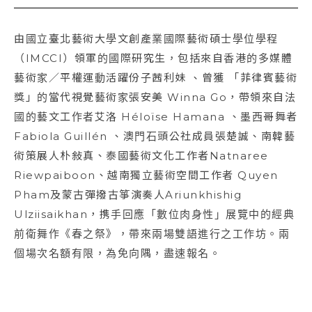
由國⽴臺北藝術⼤學⽂創產業國際藝術碩⼠學位學程
（IMCCI）領軍的國際研究⽣，包括來⾃⾹港的多媒體
藝術家／平權運動活躍份⼦茜利妹 、曾獲 「菲律賓藝術
獎」的當代視覺藝術家張安美 Winna Go，帶領來⾃法
國的藝⽂⼯作者艾洛 Héloïse Hamana 、墨⻄哥舞者
Fabiola Guillén 、澳⾨⽯頭公社成員張楚誠、南韓藝
術策展⼈朴敍真、泰國藝術⽂化⼯作者Natnaree
Riewpaiboon、越南獨⽴藝術空間⼯作者 Quyen
Pham及蒙古彈撥古箏演奏⼈Ariunkhishig
Ulziisaikhan，携⼿回應「數位肉身性」展覽中的經典
前衛舞作《春之祭》，帶來兩場雙語進⾏之⼯作坊。兩
個場次名額有限，為免向隅，盡速報名。