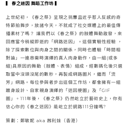
▍ 春之迷因 舞蹈工作坊 ▍
上世紀初，《春之祭》呈現之挑釁且近乎惹人反感的奇
特節拍舞步，放諸今天，不就成了社交媒體上的最佳傳
播素材了嗎？ 讓我們以《春之祭》的肢體舞動啟發，來
回應當今稍縱即逝的「網路迷因」。這個實驗性經驗 ，
除了探索數位與肉身之間的關係，同時也體驗「時間相
對論」一連串需時演繹的真人肉身動作，由一組(或多
組)具原因的舞動（肢體、表情）組成，經數碼化後只選
取當中沒頭沒尾的數秒，再製成網路圖片，繼而「流
芳」網路。每位參與者步出這個工作坊，都會擁有一組
踱身設計、自家親身演繹的「迷因梗圖」及「GIF
圖」。111年後，《春之祭》仍然屹立於藝術史上，你有
信心你的《春之迷因》能屹立於網路111分鐘嗎?
策劃：鄭敏妮 aka 茜利妹（⾹港）