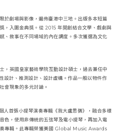
作品不限於劇場與影像，遍佈臺港中三地。出版多本短篇
，入圍金典獎。從 2015 年開創結合文學、戲劇與
感、敘事在不同場域的內在調度。多次獲選為文化
士，英國皇家藝術學院互動設計碩士，過去兼任中
批判性設計、推測設計、設計虛構。作品一般以物件作
社會現象的多元討論。
行個人首張小提琴演奏專輯《我大盧思蒨》，融合多樣
音色，使用非傳統的五弦琴及電小提琴，再加入電
此專輯榮獲美國 Global Music Awards