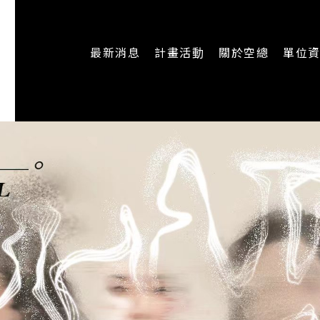
最新消息
計畫活動
關於空總
單位
一般公告
最新活動
認識空總
即時新聞
主題計畫
組織架構
CREATORS
公開資訊
認識執行長
場地申請
加入我們