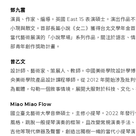
鄧九雲
演員、作家、編導。英國 East 15 表演碩士。演出
小現與散文。首部長篇小說《女二》獲得台北文學年金首獎
當代藝術展演的「小說聚場」系列作品，關注於語言、情
部青年創作獎助計畫。
曾乙文
設計師、藝術家、策展人、教師。中國美術學院設計學博
央美術學院產品設計課程導師。從 2012 年開始涉及
為載體，勾勒一個敘事情境，展開大服對於科技、文化、
Miao Miao Flow
國立臺北藝術大學音樂碩士，主修小提琴。2022 年發
風格，跳脫一般提琴演奏的框架，且改變常規演奏手法、
吉他等現代樂器及聲響，創造出獨樹一幟的當代小提琴演奏專輯。