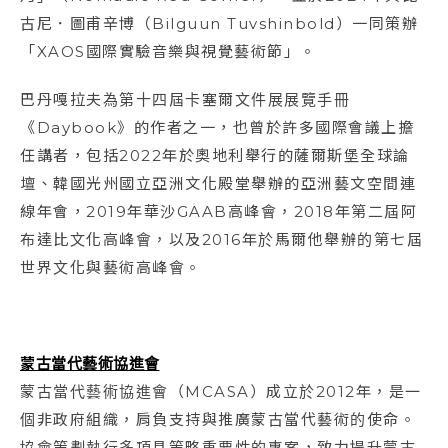
古尼．圖甫辛博（Bilguun Tuvshinbold）一同策辦
「XAOS國際實驗音樂與視覺藝術節」。
巴丹嘎拉夫為第十四屆卡塞爾文件展展覽手冊
《Daybook》的作者之一，也曾於許多國際會議上擔
任講者，包括2022年於奧地利舉行的薩爾斯堡全球論
壇、韓國光州國立亞洲文化殿堂舉辦的亞洲藝文空間連
線年會，2019年華沙GAAB高峰會，2018年第二屆阿
布達比文化高峰會，以及2016年於馬爾他舉辦的第七屆
世界文化與藝術高峰會。
蒙古當代藝術協進會
蒙古當代藝術協進會（MCASA）成立於2012年，是一
個非政府組織，肩負支持與推廣蒙古當代藝術的使命。
協會策劃執行多項具策略重要性的專案，致力提升蒙古