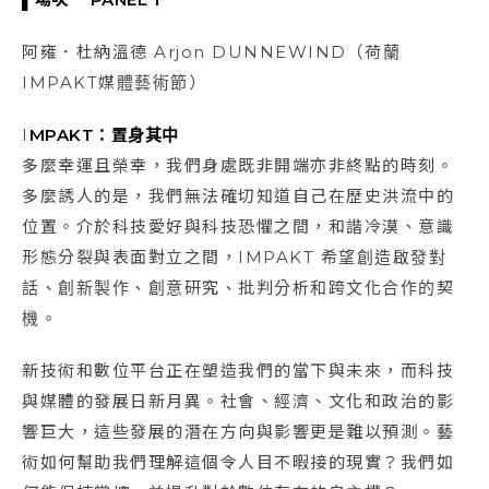
阿雍．杜納溫德 Arjon DUNNEWIND（荷蘭
IMPAKT媒體藝術節）
I
MPAKT
：置身其中
多麼幸運且榮幸，我們身處既非開端亦非終點的時刻。
多麼誘人的是，我們無法確切知道自己在歷史洪流中的
位置。介於科技愛好與科技恐懼之間，和諧冷漠、意識
形態分裂與表面對立之間，IMPAKT 希望創造啟發對
話、創新製作、創意研究、批判分析和跨文化合作的契
機。
新技術和數位平台正在塑造我們的當下與未來，而科技
與媒體的發展日新月異。社會、經濟、文化和政治的影
響巨大，這些發展的潛在方向與影響更是難以預測。藝
術如何幫助我們理解這個令人目不暇接的現實？我們如