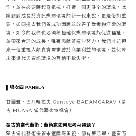
作，並在必要時起身抵抗，打造一個更健全的環境。此
議題對成長於資訊媒體環境的新一代來說，更是倍加重
要。如同過去我們曾成功因應並改善了受毒物汙染的環
境，如今的我們也必須積極確保媒體環境能促進福祉，
並帶來合理的成長。唯有憑藉著這些努力，我們才能迎
來一個重視人類真實需求勝於商業利益的環境，並保障
未來世代與資訊環境的互動不致失衡。
▌場次四 PANEL4
甘圖雅．巴丹嘎拉夫 Gantuya BADAMGARAV（蒙
古 MCASA 當代藝術協進會）
蒙古的當代藝術：藝術家如何思考AI
議題？
蒙古當代藝術儘管未獲國際重視，卻有著活躍、豐富而