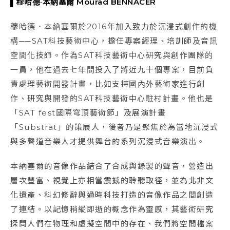
▌穆哈德·本納塞爾 Mourad BENNACER
穆哈德．本納塞爾於2016年加入致力於沉浸式創作的機
構──SAT科技藝術中心，擔任專案經理、培訓師及音訊
空間化技師。作為SAT科技藝術中心研究與創作團隊的
一員，他在過去七年間投入了將近九十個專案，目前負
責處理藝術開發計畫，比如支持國內外藝術家進行創
作、研究與開發的SAT科技藝術中心駐村計畫。他也是
「SAT fest國際穹頂藝術節」及展演計畫
「Substrat」的策展人，後者乃是聚焦於為當地沉浸式
與多聲道音樂人才提供舞台的系列沉浸式音樂演出。
本納塞爾的音像作品結合了合成與錄製的聲音，營造出
層次豐富、視覺上亦相當震撼的聆聽取徑，並為北非文
化遺產、科幻修辭與過時科技打造的音像作品之間創造
了連結。以記憶稍縱即逝的概念作為靈感，其藝術研究
探問人們在物理和虛擬空間中的存在、我們將空間檔案