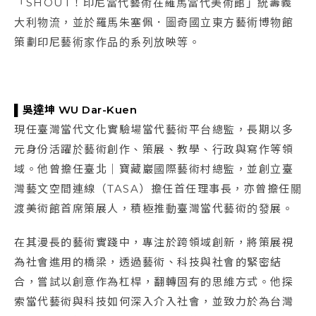
「SHOUT！印尼當代藝術在羅馬當代美術館」統籌義
大利物流，並於羅馬朱塞佩．圖奇國立東方藝術博物館
策劃印尼藝術家作品的系列放映等。
▌吳達坤 WU Dar-Kuen
現任臺灣當代文化實驗場當代藝術平台總監，長期以多
元身份活躍於藝術創作、策展、教學、行政與寫作等領
域。他曾擔任臺北｜寶藏巖國際藝術村總監，並創立臺
灣藝文空間連線（TASA）擔任首任理事長，亦曾擔任關
渡美術館首席策展人，積極推動臺灣當代藝術的發展。
在其漫長的藝術實踐中，專注於跨領域創新，將策展視
為社會進用的橋梁，透過藝術、科技與社會的緊密結
合，嘗試以創意作為杠桿，翻轉固有的思維方式。他探
索當代藝術與科技如何深入介入社會，並致力於為台灣