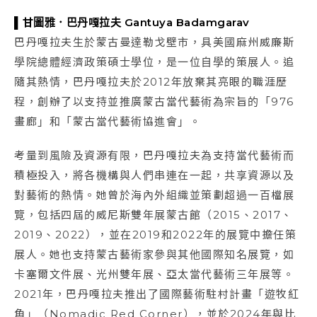
▌甘圖雅．巴丹嘎拉夫 Gantuya Badamgarav
巴丹嘎拉夫生於蒙古曼達勒戈壁市，具美國麻州威廉斯
學院總體經濟政策碩士學位，是一位自學的策展人。追
隨其熱情，巴丹嘎拉夫於2012年放棄其亮眼的職涯歷
程，創辦了以支持並推廣蒙古當代藝術為宗旨的「976
畫廊」和「蒙古當代藝術協進會」。
考量到風險及資源有限，巴丹嘎拉夫為支持當代藝術而
積極投入，將各機構與人們串連在一起，共享資源以及
對藝術的熱情。她曾於海內外組織並策劃超過一百檔展
覽，包括四屆的威尼斯雙年展蒙古館（2015、2017、
2019、2022），並在2019和2022年的展覽中擔任策
展人。她也支持蒙古藝術家參與其他國際知名展覽，如
卡塞爾文件展、光州雙年展、亞太當代藝術三年展等。
2021年，巴丹嘎拉夫推出了國際藝術駐村計畫「遊牧紅
角」（Nomadic Red Corner），並於2024年與比