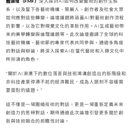
體論壇（
FMF
）
深入探討AI如何改變藝術的創作生態
系，以及當下各藝術機構、策展人、創作者及社會大眾
如何應對這些轉變。論壇議題將涵蓋AI對藝術創作流程
的影響，以及它對視覺文化的革新作用。AI生成藝術帶
來的美學轉變與倫理議題等。此次論壇邀請了全球的科
技藝術機構、藝術節的專家代表共同參與，通過多角度
的對話與辯論，將深入探索AI在當代藝術和人類文化中
所扮演的角色。
“關於AI浪潮下的數位落差與技術鴻溝創造出的新階級和
非科技產業停滯不前的經濟難民，成為人類刻不容緩需
要面對的議題。”
這不僅是一場圍繞技術的對話，更是一場重新定義未來
創造力的思辨對話，期待通過此次論壇引發更多關於創
新與技術融合的前瞻性討論。