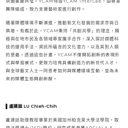
央圖書館共址。YCAM特設YCAM InterLab，由專業
團隊組成，致力支援藝術家進行創作。
隨著媒體環境不斷演進，推動新文化發展的需求亦與日
俱增。有鑑於此，YCAM秉持「共創共學」的理念，積
極與在地市民及各領域專家攜手合作，深入探討媒體科
技的運用手法、資訊所蘊含的文化潛力，以及其對人類
的意義。透過這些計畫，YCAM不僅開拓創新的表現形
式與學習模式，更致力培育具備創造力的新世代人才，
與全球藝文人士一同思考如何與媒體環境互動，並為未
來的媒體生態開創新猷。
▌盧建誌 LU Chieh-Chih
盧建誌助理教授畢業於美國加州柏克萊大學法學院，取
得法學博士(JSD)學位，研究成果曾獲ARCIALA &