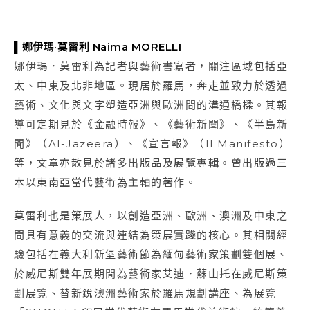
▌娜伊瑪·莫雷利 Naima MORELLI
娜伊瑪．莫雷利為記者與藝術書寫者，關注區域包括亞
太、中東及北非地區。現居於羅馬，奔走並致力於透過
藝術、文化與文字塑造亞洲與歐洲間的溝通橋樑。其報
導可定期見於《金融時報》、《藝術新聞》、《半島新
聞》（Al-Jazeera）、《宣言報》（Il Manifesto）
等，文章亦散見於諸多出版品及展覽專輯。曾出版過三
本以東南亞當代藝術為主軸的著作。
莫雷利也是策展人，以創造亞洲、歐洲、澳洲及中東之
間具有意義的交流與連結為策展實踐的核心。其相關經
驗包括在義大利新堡藝術節為緬甸藝術家策劃雙個展、
於威尼斯雙年展期間為藝術家艾迪．蘇山托在威尼斯策
劃展覽、替新銳澳洲藝術家於羅馬規劃講座、為展覽