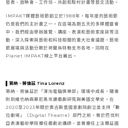
發表、放映會、工作坊、共創和駐村計畫等藝文活動。
IMPAKT媒體藝術節創立於1988年，每年度的藝術節
仍是我們的主計畫之一。在這場為期五天的多媒體盛會
中，我們經由舉辦展覽、講座、表演和藝術家座談等活
動，深入探索與藝術和科技相關的重大社會議題。藝術
節展場與活動分散於荷蘭烏特勒支市各地，同時在
Planet IMPAKT線上平台展出。
▌第納．勞倫茲 Tina Lorenz
第納．勞倫茲於「渾沌電腦俱樂部」環境中成長，隨後
則到維也納與慕尼黑攻讀戲劇研究與美國文學史。在
2020至2023年間於奧古斯堡國家劇院創立並主持「數
位劇場」（Digital Theatre）部門之前，曾於巴伐利
亞表演藝術學院擔任戲劇史講師，並曾擔任上法爾茲國