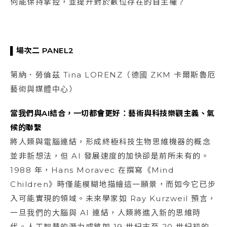
何能保持掌控，並提升對於數位存在的自主權？
▌場次二 PANEL2
第納．勞倫茲 Tina LORENZ（德國 ZKM 卡爾斯魯厄
藝術與媒體中心）
當我們與AI
結合，一切都會更好：藝術與科技樂觀主義、氣
候的聯繫
將人類與電腦連結，形成終極科技生物思維機器的概念
並非新想法，但 AI 發展速度的加快卻是前所未有的。
1988 年，Hans Moravec 在撰寫《Mind
Children》時僅能模糊地描繪這一願景，而如今它已步
入可能實現的領域。未來學家如 Ray Kurzweil 預言，
一旦我們的大腦與 AI 連結，人類將進入新的思維時
代。人工智慧的潛力或將如 19 世紀末至 20 世紀初的