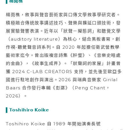
▌楊雨樵
楊雨樵，敘事與聲音藝術家與口傳文學敘事學研究者。
積極融合傳統故事講述技巧、聲樂與擴延口頭技術，發
展實驗聲響表演。近年以「狀聲－擬態詞」和聽覺文學
（auditory literature）為核心，結合黑板書寫，創
作視-聽覺聲音詩系列。自 2020 年起擔任衛武營教學
藝術家迄今。曾出版複音詩集《肸蠁》、《音樂史暗處
的金曲》，《故事生成界》。「狀聲詞的家屋」計畫曾
獲 2024 C-LAB CREATORS 支持，並先後至歐亞多
國進行駐地創作與演出。2026 與瑞典音樂家 Girilal
Baars 合作發行專輯《彭潺》（Peng Chant，
2026）。
▌𝗧𝗼𝘀𝗵𝗶𝗵𝗶𝗿𝗼 𝗞𝗼𝗶𝗸𝗲
Toshihiro Koike 自 1989 年開始演奏長號