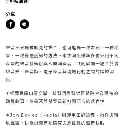
#科技藝術
分享
聲音不只是被聽見的媒介，也可能是一種書寫、一種地
景、一種身體感知的方法。本次演出邀集多位來自不同
背景的聲音藝術家與即興演奏者，共同展開一場介於實
驗音樂、聲音詩、電子噪音與現場行動之間的跨域演
出。
✶楊雨樵將口傳文學、狀聲詞與聲樂實驗融合為獨特的
聽覺敘事，以書寫與發聲重新打開語言的感官性
✶Jon Davies（Kepla）則運用田野錄音、物件與環
境聲響，拼組出帶有記憶感與想像性的聲音拼貼