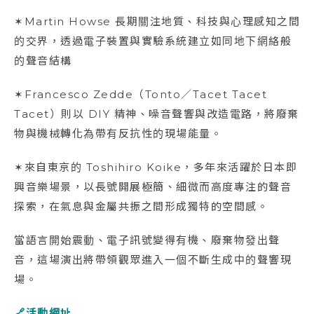
✶Martin Howse 長期關注地質、科技與心理感知之間
的交界，透過電子裝置與實驗系統建立如同地下網絡般
的聲音結構
✶Francesco Zedde（Tonto／Tacet Tacet
Tacet）則以 DIY 精神、噪音聲響與改造電路，將廢棄
物與機械轉化為帶有反抗性的現場能量。
✶來自東京的 Toshihiro Koike，多年來活躍於日本即
興音樂場景，以長號開展極簡、細微而高度專注的聲音
探索，在氣息與金屬共振之間形成獨特的空間感。
當語言開始震動、電子訊號變得有機、廢棄物發出聲
音，這場演出將帶領觀眾進入一個不斷生成中的聲響現
場。
🔗活動網址