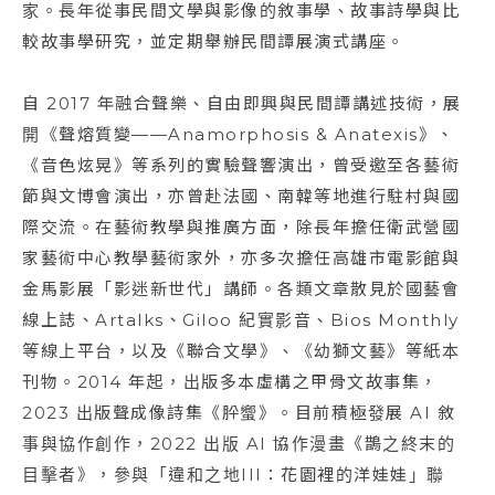
家。長年從事民間文學與影像的敘事學、故事詩學與比
較故事學研究，並定期舉辦民間譚展演式講座。
自 2017 年融合聲樂、自由即興與民間譚講述技術，展
開《聲熔質變——Anamorphosis & Anatexis》、
《音色炫晃》等系列的實驗聲響演出，曾受邀至各藝術
節與文博會演出，亦曾赴法國、南韓等地進行駐村與國
際交流。在藝術教學與推廣方面，除長年擔任衛武營國
家藝術中心教學藝術家外，亦多次擔任高雄市電影館與
金馬影展「影迷新世代」講師。各類文章散見於國藝會
線上誌、Artalks、Giloo 紀實影音、Bios Monthly
等線上平台，以及《聯合文學》、《幼獅文藝》等紙本
刊物。2014 年起，出版多本虛構之甲骨文故事集，
2023 出版聲成像詩集《肸蠁》。目前積極發展 AI 敘
事與協作創作，2022 出版 AI 協作漫畫《鵲之終末的
目擊者》，參與「違和之地III：花園裡的洋娃娃」聯