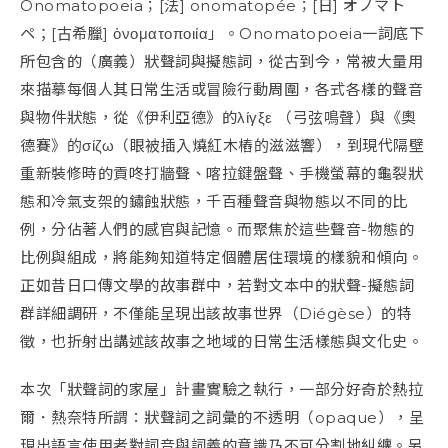
Onomatopoeia；[法] onomatopée；[日] オノマト
ペ
；[古希臘] ὀνοματοποιία
」。
Onomatopoeia一詞底下
所包含的（廣義）狀聲詞與擬態詞，
從古到今，常被大量用
來描摹
每個人其日常生活或冒險行動周圍，各式各樣的聲音
與物件狀態，從
《伊利亞德》的λίγξε （弓弦鳴聲）與《奧
德賽》的σίζω（眼被插入燒紅木樁的滋滋響）
，到現代隔壁
重新裝修時的貢咚打牆聲、喀拉鍵盤聲、手機螢幕的龜裂狀
態和冷氣支架的鏽蝕狀態，千百種聲音與物態以不同的比
例，分佔著人們的感官與記憶。而聚焦於這些聲音-物態的
比例與組成，將能夠知道特定個體居住環境的樣貌和傾向。
正如昔日口傳文學的故事群中，若對文本中的狀聲-擬態詞
群詳細調研，不僅能呈現出該故事世界（Diégèse）的特
徵，也折射出講述該故事之地域的日常生活樣態與文化史。
本次「狀聲詞的家屋」計畫實驗之執行，一部分好奇於熱拉
爾
．熱奈特所謂：狀聲詞之詞彙的不透明（opaque），呈
現出語言使用者對詞音與詞義的意識乃不可分割地糾纏。另