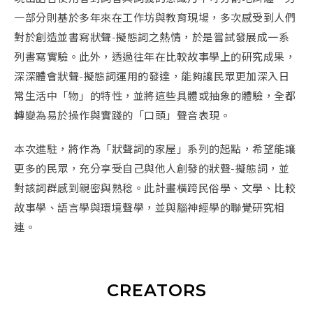
一部分則基於
多年來在工作坊與教育現場，多次感受到人們
對於創造並書寫狀聲-擬態詞之熱情，於是嘗試發展成一系
列書寫實驗。此外，透過往年在比較故事學上的研究成果，
深深體會狀聲-擬態詞運用的發達，能夠讓民眾更加深入日
常生活中「物」的特性，並將這些具體或抽象的體驗，全都
轉變為易於操作與實踐的「口頭」聲音表現。
本次進駐，將作為「狀聲詞的家屋」系列的起點，希望能
讓
更多的民眾，充分享受自己與他人創發的狀聲-擬態詞，並
對該詞群感到親密與熟稔。此計畫
橫跨民俗學、文學、比較
故事學、語言學與環境聲學，並與腦神經學的聯覺研究相
連。
CREATORS