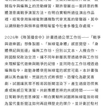
開指令與編舞上的流動練習，期許發展出一套詩意的集
體潛意識戰爭演習方法。在明白實驗所過往演出作品
裡，經常使用無線電對講機取代麥克風的發聲器，其中
以調頻動作與頻率座標暗喻當今社會多種生存處境。
2026年《降落播音中》計畫透過公眾工作坊——「戰爭
與遊樂園」想像製圖、「無線電身體」感官開發、「身
體標記與抵達」編舞工作坊，分別以文本、人機合作、
跨國酷兒政治交流，讓不同年齡層民眾透過參與工作坊
來理解當代遊樂與戰爭的記憶，並同時在工作坊裡透過
編舞指令，啟動身體使用無線電的感官可能。本計畫強
調以黑色幽默、荒誕的方式將憤怒、恐懼化為歡笑喜
劇，試圖讓民眾不輕易因新聞渲染下，產生過度恐慌焦
慮或無感日常演習。共創集體思辨的共感時間——一場
日常戰爭的哲思練習。明白實驗所試圖將無線電技術視
為當代重新關注如何再詮釋歷史的媒介，並計劃於駐村