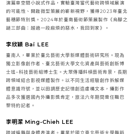
演篇章空間小說式作品，實驗臺灣當代藝術跨領域展演
的可能性、開啟微型策展的嶄新視野，獲得2023年臺北
藝穗節特別獎。2024年於臺南藝術節策展製作《烏腳之
謎三部曲：越過一段麻煩的惡水，我回到家》。
李欣穎 Baï LEE
臺南人，畢業於臺北藝術大學新媒體藝術研究所。現為
獨立影像創作者、臺北藝術大學文化資產與藝術創新博
士班–科技藝術組博士生。大眾傳播斜槓藝術背景，長期
跨領域結合影視媒體製作。以不同生活經驗創作拆解媒
體意識符號，並以田調歷史記憶創造虛構文本，攝影作
品多次獲選國內外攝影獎肯定，旅法六年期間曾任職巴
黎特約記者。
李明潔 Ming-Chieh LEE
跨域編舞與身體表演者。畢業於國立臺北藝術大學舞蹈