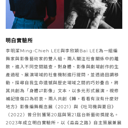
明白實驗所
李明潔Ming-Chieh LEE與李欣穎Baï LEE為一組編
舞家與影像藝術家的雙人組。兩人關注社會關係中的離
散，進入不同空間踏查，對身體、影像與劇場創作的生
產過程、展演場域的社會機制進行提問，並透過田調移
動，探尋自我生命遺憾與歷史場域之間的巧妙疊合，將
其共創為「身體⇄影像」文本，以多元形式展演，視修
補記憶傷口為初衷。兩人共創《轉，看看有沒有什麼好
地方》影像編舞概念展（2021）與《吐司機與夏日》
（2022）曾分別獲第20屆與第21屆台新藝術獎提名。
2023年成立明白實驗所，以《淼淼之路》自主策展兼展