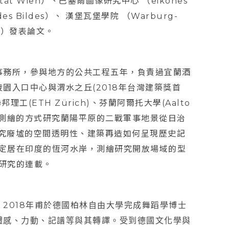
ät Wien）、巴塞爾圖像研究中心 （eikones
te des Bildes）、 漢堡瓦堡學院 （Warburg-
leg）發表論文。
事務所，參與地方的公共工程五年，負責過宜蘭酒
園入口中心與渭水之丘(2018年台灣建築獎首
工(ETH Zürich)、芬蘭阿爾托大學(Aalto
06年以測繪的方式研究蘭陽平原的二戰軍事地景從日治
研究廢墟的空間透明性、建築再造如何呈現歷史記
月定居在印度的恆河水岸，測繪研究開放場域的型
築研究的連載。
2018年甫於德國柏林自由大學完成舞蹈學博士
體感、力動、記譜等與其轉譯。受到德國文化學與