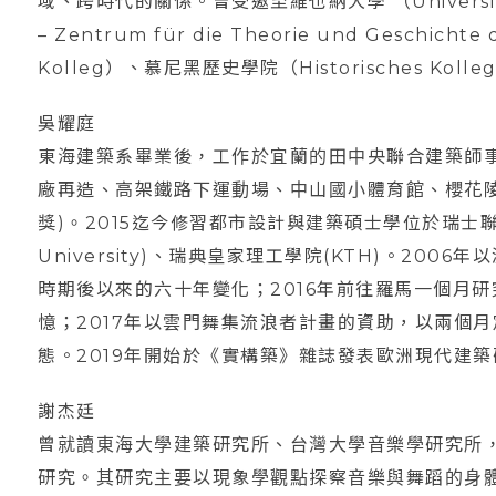
域、跨時代的關係。曾受邀至維也納大學 （Universit
– Zentrum für die Theorie und Geschich
Kolleg）、慕尼黑歷史學院（Historisches Kol
吳耀庭
東海建築系畢業後，工作於宜蘭的田中央聯合建築師
廠再造、高架鐵路下運動場、中山國小體育館、櫻花陵
獎)。2015迄今修習都市設計與建築碩士學位於瑞士聯邦理
University)、瑞典皇家理工學院(KTH)。20
時期後以來的六十年變化；2016年前往羅馬一個月
憶；2017年以雲門舞集流浪者計畫的資助，以兩個
態。2019年開始於《實構築》雜誌發表歐洲現代建
謝杰廷
曾就讀東海大學建築研究所、台灣大學音樂學研究所，
研究。其研究主要以現象學觀點探察音樂與舞蹈的身