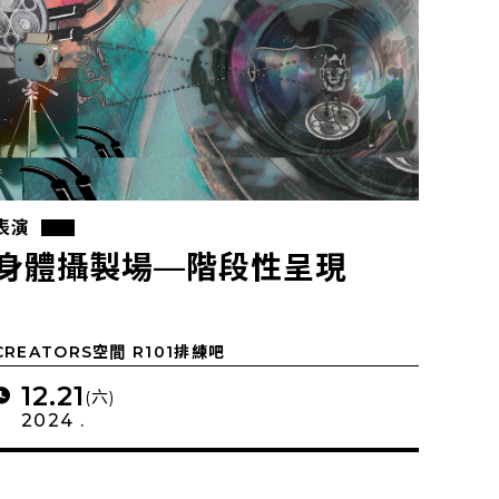
表演
身體攝製場—階段性呈現
CREATORS空間 R101排練吧
12.21
(六)
2024 .