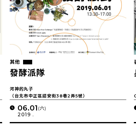
其他
發酵派隊
河神的丸子
（台北市中正區詔安街38巷2弄5號）
06.01
(六)
2019 .