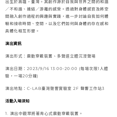
出生於高雄，臺灣。其創作源於自我與世界之間的和諧
／不和諧、連結／游離的感受。透過對身體感官及將空
間融入創作過程的興趣與實踐，進一步討論自我如何體
驗和接收時間、空間，以及它們如何與身體的存在感和
具體化相互形塑。
演出資訊
演出形式：震動穿戴裝置、多聲道立體沉浸聲場
演出日期：2023/9/16 13:00-20:00 (每場次限1人體
驗，一場20分鐘)
演出地點：C-LAB臺灣聲響實驗室 2F 聲響工作站3
活動入場須知
1. 演出中觀眾將著背心式震動穿戴裝置。