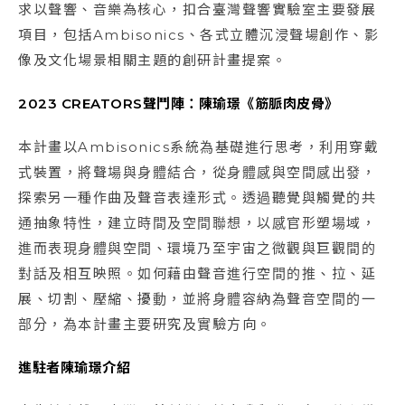
求以聲響、音樂為核心，扣合臺灣聲響實驗室主要發展
項目，包括Ambisonics、各式立體沉浸聲場創作、影
像及文化場景相關主題的創研計畫提案。
2023 CREATORS聲鬥陣：陳瑜璟《筋脈肉皮骨》
本計畫以Ambisonics系統為基礎進行思考，利用穿戴
式裝置，將聲場與身體結合，從身體感與空間感出發，
探索另一種作曲及聲音表達形式。透過聽覺與觸覺的共
通抽象特性，建立時間及空間聯想，以感官形塑場域，
進而表現身體與空間、環境乃至宇宙之微觀與巨觀間的
對話及相互映照。如何藉由聲音進行空間的推、拉、延
展、切割、壓縮、擾動，並將身體容納為聲音空間的一
部分，為本計畫主要研究及實驗方向。
進駐者陳瑜璟介紹