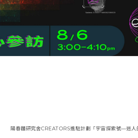
陽春麵研究舍
CREATORS
進駐計劃「宇宙探索號—迷人