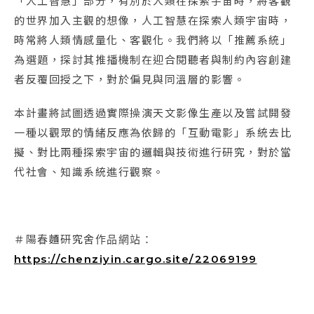
「人工智慧」部分，有別於人類在探索宇宙時，將客觀
的世界加入主觀的想像，人工智慧在探索人類宇宙時，
時常將人類情感量化、客觀化。我們將以「推薦系統」
為選題，探討其推播機制在迎合閱聽者與制約內容創建
者反覆回授之下，對於偏見與同溫層的影響。
本計畫將試圖透過實際操演天文影像生產以及嘗試開發
一種以觀眾的情緒反應為依歸的「互動電影」系統去比
擬、對比兩種探索宇宙的邏輯與技術進行研究，對於當
代社會、知識系統進行觀察。
＃陽春麵研究舍作品網站：
https://chenziyin.cargo.site/22069199