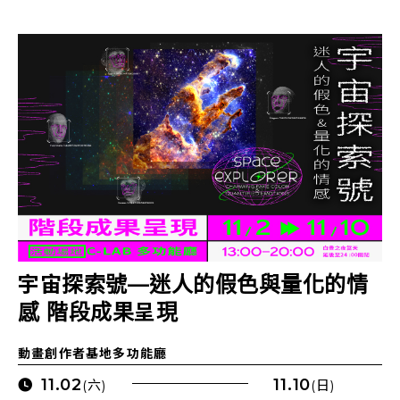
宇宙探索號—迷人的假色與量化的情
感 階段成果呈現
動畫創作者基地多功能廳
11.02
11.10
(六)
(日)