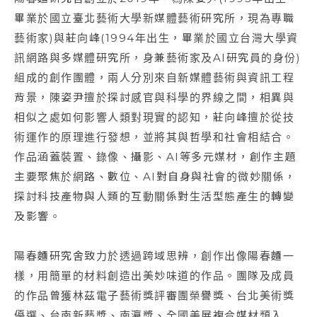
畢業於國立臺北藝術大學新媒體藝術研究所，現為專職
藝術家)與莊向峰(1994年出生，畢業於國立台灣大學資
訊網路與多媒體研究所，身兼藝術家及AI研究員的身份)
組成的創作團體，兩人分別來自新媒體藝術與資訊工程
背景，陳姿尹擅於探討感官與科學的界線之間，相異與
相似之處如何影響人類對現實的認知，莊向峰擅於從技
術運作的原理進行發想，並將其與哲學和社會相結合。
作品涵蓋裝置、錄像、攝影、AI等多元媒材，創作主題
主要聚焦於網路、數位、AI對自身與社會的微妙關係，
探討科技產物與人類的互動關係對生活型態產生的轉變
及影響。
陽春麵研究舍致力於透過跨域思辨，創作出像陽春麵一
樣，用簡單的材料創造出美妙味道的作品。團隊及成員
的作品曾獲林茲電子藝術獎評審團榮譽獎、台北美術獎
優選、台南新藝獎、南瀛獎、全國美展複合媒材類入