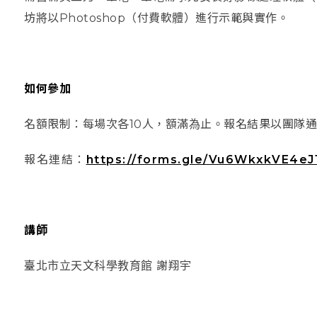
坊將以
Photoshop（
付費軟體）
進行示範與實作。
如何參加
名額限制：每場次各
10
人，額滿為止。報名結果以團隊通
報名連結：
https://forms.gle/Vu6WkxkVE4e
講師
臺北市立天文科學教育館
謝翔宇