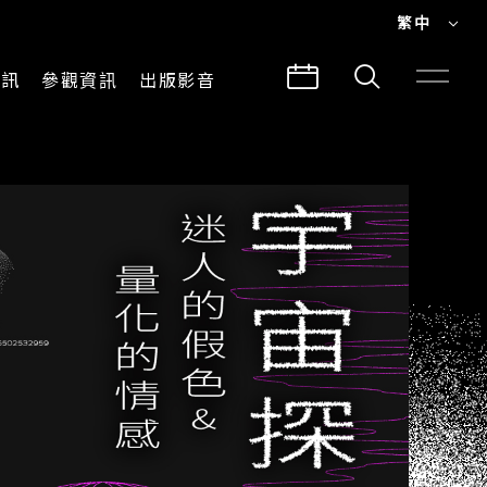
繁中
EN
資訊
參觀資訊
出版影音
繁中
參觀須知
CLABO
交通與地圖
所有影音
建築故事
出版品
導覽服務