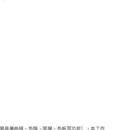
需具備曲線、色階、圖層、色板等功能）
，本工作