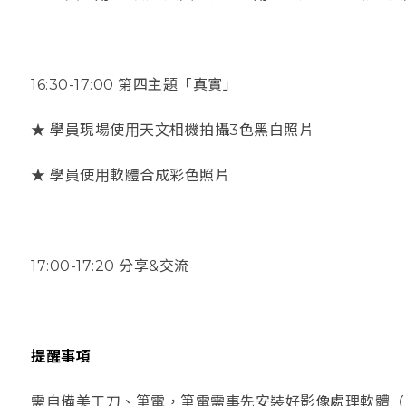
16:30-
17:00
第四主題「真實」
★ 學員現場使用天文相機拍攝
3
色黑白照片
★ 學員使用軟體合成彩色照片
17:00-
17:20
分享
&
交流
提醒事項
需自備美工刀、筆電，筆電需事先安裝好影像處理軟體（