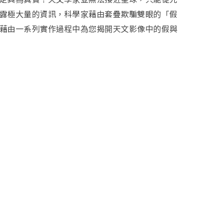
露極大量的資訊，科學家藉由套疊欺騙雙眼的「假
藉由一系列實作過程中為您揭開天文影像中的假與