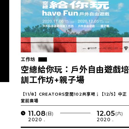
工作坊
空總給你玩：戶外自由遊戲
訓工作坊+親子場
【11/8】CREATORS空間102共享吧；【12/5】中正
堂前廣場
11.08
12.05
(日)
(六)
2020 .
2020 .