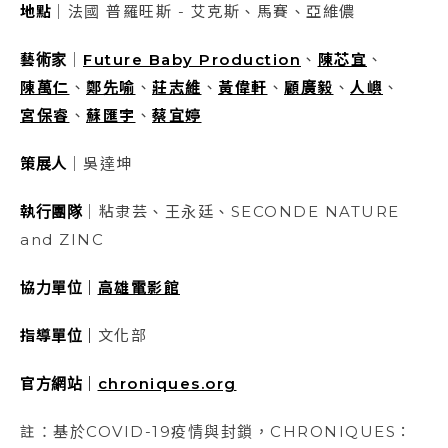
地點
｜法國
普羅旺斯
-
艾克斯、
馬賽、亞維儂
藝術家
｜
Future Baby Production
、
陳芯宜
、
陳萬仁
、
鄭先喻
、
莊志維
、
黃偉軒
、
顧廣毅
、
人嶼
、
宮保睿
、
蘇匯宇
、
蔡宜婷
策展人
｜吳達坤
執行團隊
｜粘隶芸、王永廷、SECONDE NATURE
and ZINC
協力單位｜
高雄電影館
指導單位｜
文化部
官方網站｜
chroniques.org
註：基於COVID-19疫情與封鎖，CHRONIQUES：