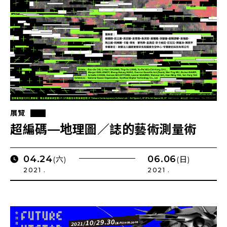
展覽
超編碼—地理圖／誌的藝術測量術
04.24
06.06
(六)
(日)
2021 .
2021 .