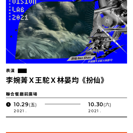
表演
李婉菁Ｘ王駝Ｘ林晏均《扮仙》
聯合餐廳前廣場
10.29
10.30
(五)
(六)
2021 .
2021 .