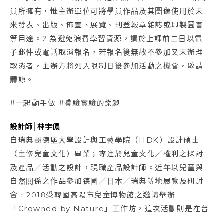
員所擁有，惟主辦單位可將學員作品及其圖像使用於未
來發表、出版、佈置、展覽、刊登報章雜誌或印製圖書
等用途。2.為避免浪費學習資源，請於上課前二日以電
子郵件或電話取消報名，若報名後無故不參加又未辦理
取消者，主辦方將列入限制日後參加活動之機會，敬請
體諒。
#一起動手做 #體驗實驗的樂趣
設計師│林宇儂
自瑞典哥德堡大學設計與工藝學院（HDK）設計碩士
（主修兒童文化）畢業；專注於兒童文化／權利之探討
及產品／活動之設計，現職產品設計師。近年以兒童與
自然關係之作品參加德國／日本／瑞典等地展覽及研討
會，2018受韓國高陽市兒童博物館之邀請舉辦
「Crowned by Nature」工作坊，這次活動則是在台