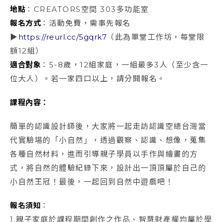
地點
：CREATORS空間 303多功能室
報名方式
：活動免費，需事先報名
▶
https://reurl.cc/5gqrk7
（此為單堂工作坊，每堂限
額12組）
適合對象
：5-8歲，12組家庭，一組最多3人（至少含一
位大人）。若一家四口以上，請分開報名。
課程內容：
簡單的認識設計師後，大家將一起走訪認識空總台灣當
代實驗場的「小自然」，透過觀察、認識、想像，蒐集
各種自然材料，進而引導親子學員以手作與繪畫的方
式，將自然的體驗紀錄下來，設計出一頂頂屬於自己的
小自然王冠！最後，一起回到自然中遊戲吧！
報名須知
：
1.親子家庭於課程期間創作之作品、智慧財產權均屬於學