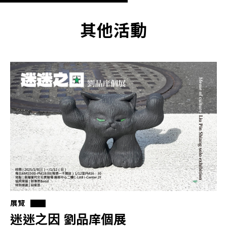
其他活動
展覽
迷迷之因 劉品庠個展