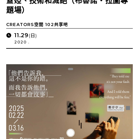
蓋婭、技術和滅絕（布魯諾・拉圖專
題場）
CREATORS空間 102共享吧
11.29
(日)
2020 .